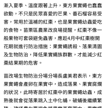
漸入夏季、溫度跟著上升，東方果實蠅也蠢蠢
欲動，不只是民眾喜愛的芒果、番石榴容易受
害，常用於溫補的紅棗，也是果實蠅幼蟲愛吃
的食物。苗栗區農業改良場提醒，紅棗不像一
般果物可套袋避免蟲害，應趁4月中紅棗樹開
花期就進行防治措施：果實蠅誘殺、落果清園
及生物防治，降低果實蠅族群數，才能減少紅
棗結果期的危害。
苗改場生物防治分場分場長盧美君表示，東方
果實蠅會產卵在果實中，造成落果、果實腐爛
的狀況，此時寄居於紅棗中的果實蠅幼蟲，成
熟後就會從落果跳入土中化蛹，破蛹後繼續繁