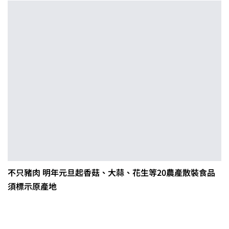
不只豬肉 明年元旦起香菇、大蒜、花生等20農產散裝食品
須標示原產地