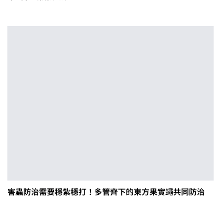
害蟲防治需要穩紮穩打！多管齊下的東方果實蠅共同防治