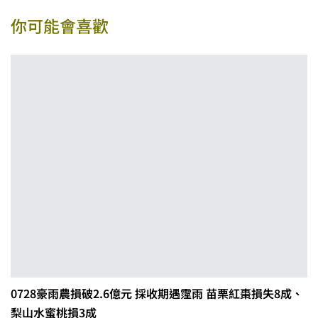
你可能會喜歡
0728豪雨農損破2.6億元 採收期遇霪雨 苗栗紅棗損失8成、
梨山水蜜桃損3成