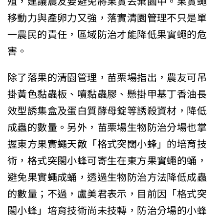
殖，建議農友要避免將果實丟棄園中。果實蠅
移動力與產卵力又強，落實清園管理不只是單
一農民的責任，區域防治才能降低果實蠅的危
害。
除了落果的清園管理，苗栗場指出，農友可吊
掛黃色黏蟲板、噴黏蟲膠、懸掛甲基丁香油長
效型誘集盒及蛋白質酵母錠等誘殺資材，降低
成蟲的數量。另外，苗栗場生物防治分場也掌
握東方果實蠅天敵「格式突闊小蜂」的培育技
術，格式突闊小蜂可寄生在東方果實蠅的蛹，
避免果實蠅成蛹，透過生物防治方法降低成蟲
的數量；不過，盧美君表示，目前因「格式突
闊小蜂」培育技術尚未技轉，防治分場的小蜂