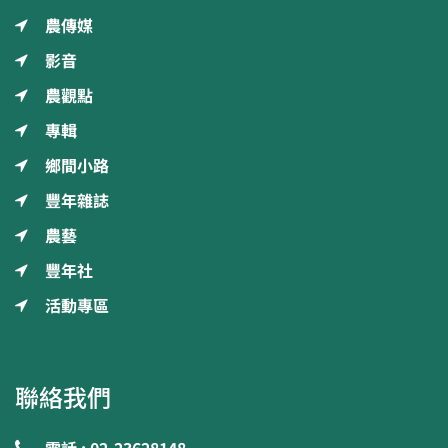
農傳媒
影音
農觀點
專輯
鄉間小路
豐年雜誌
農藝
豐年社
活動專區
聯絡我們