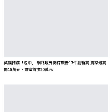
莫讓豬病「包中」 網路境外肉粽廣告13件創新高 賣家最高
罰15萬元、買家首次20萬元