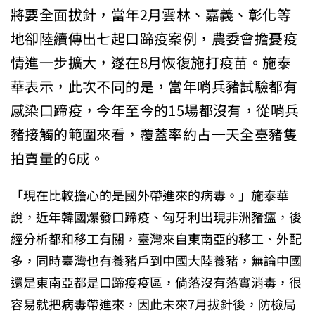
將要全面拔針，當年2月雲林、嘉義、彰化等
地卻陸續傳出七起口蹄疫案例，農委會擔憂疫
情進一步擴大，遂在8月恢復施打疫苗。施泰
華表示，此次不同的是，當年哨兵豬試驗都有
感染口蹄疫，今年至今的15場都沒有，從哨兵
豬接觸的範圍來看，覆蓋率約占一天全臺豬隻
拍賣量的6成。
「現在比較擔心的是國外帶進來的病毒。」施泰華
說，近年韓國爆發口蹄疫、匈牙利出現非洲豬瘟，後
經分析都和移工有關，臺灣來自東南亞的移工、外配
多，同時臺灣也有養豬戶到中國大陸養豬，無論中國
還是東南亞都是口蹄疫疫區，倘落沒有落實消毒，很
容易就把病毒帶進來，因此未來7月拔針後，防檢局