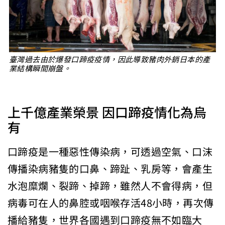
臺灣過去由於爆發口蹄疫疫情，因此導致豬肉外銷日本的產
業結構瞬間崩盤。
上千億產業榮景 因口蹄疫情化為烏
有
口蹄疫是一種惡性傳染病，可透過空氣、口沫
傳播染病豬隻的口鼻、蹄趾、乳房等，會產生
水泡糜爛、裂蹄、掉蹄，雖然人不會得病，但
病毒可在人的鼻腔或咽喉存活48小時，再次傳
播給豬隻，世界各國遇到口蹄疫無不如臨大