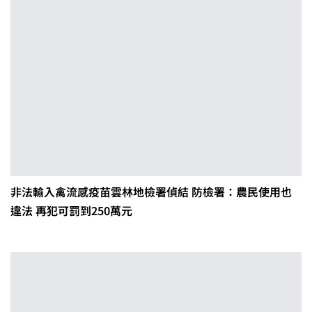
非法輸入禽流感疫苗雲林地檢署偵結 防檢署：農民使用也
違法 再犯可罰到250萬元