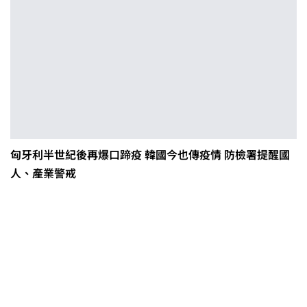
匈牙利半世紀後再爆口蹄疫 韓國今也傳疫情 防檢署提醒國
人、產業警戒