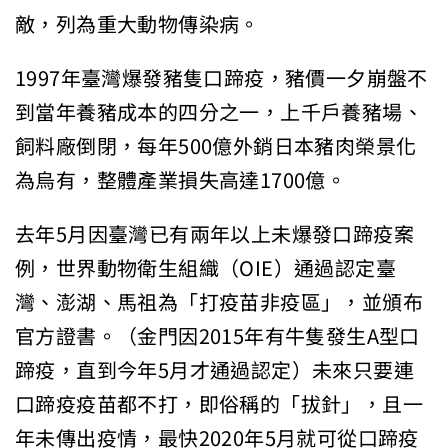
敵，列為重大動物傳染病。
1997年臺灣爆發豬隻口蹄疫，豬價一夕崩盤不
到當年養豬成本的四分之一，上千戶養豬場、
飼料廠倒閉，每年500億外銷日本豬肉榮景化
為烏有，整體產業損失高達1700億。
去年5月因臺灣已有兩年以上未爆發口蹄疫案
例，世界動物衛生組織（OIE）通過認定臺
灣、澎湖、馬祖為「打疫苗非疫區」，並頒布
官方證書。（金門因2015年有牛隻發生A型口
蹄疫，直到今年5月才通過認定）未來只要連
口蹄疫疫苗都不打，即俗稱的「拔針」，且一
年未傳出疫情，最快2020年5月就可從口蹄疫