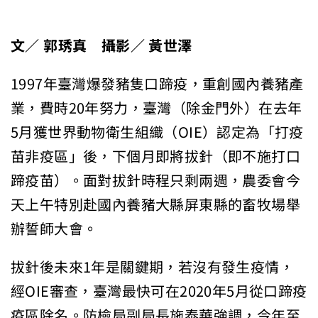
文／ 郭琇真 攝影／ 黃世澤
1997年臺灣爆發豬隻口蹄疫，重創國內養豬產
業，費時20年努力，臺灣（除金門外）在去年
5月獲世界動物衛生組織（OIE）認定為「打疫
苗非疫區」後，下個月即將拔針（即不施打口
蹄疫苗）。面對拔針時程只剩兩週，農委會今
天上午特別赴國內養豬大縣屏東縣的畜牧場舉
辦誓師大會。
拔針後未來1年是關鍵期，若沒有發生疫情，
經OIE審查，臺灣最快可在2020年5月從口蹄疫
疫區除名。防檢局副局長施泰華強調，今年至