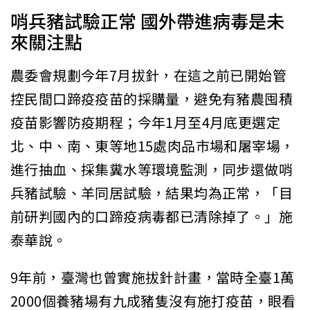
哨兵豬試驗正常 國外帶進病毒是未
來關注點
農委會規劃今年7月拔針，在這之前已開始管
控民間口蹄疫疫苗的採購量，避免有豬農囤積
疫苗影響防疫期程；今年1月至4月底更選定
北、中、南、東等地15處肉品市場和屠宰場，
進行抽血、採集糞水等環境監測，同步還做哨
兵豬試驗、羊同居試驗，結果均為正常，「目
前研判國內的口蹄疫病毒都已清除掉了。」施
泰華說。
9年前，臺灣也曾實施拔針計畫，當時全臺1萬
2000個養豬場有九成豬隻沒有施打疫苗，眼看