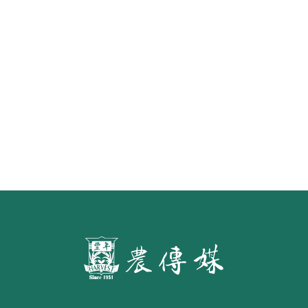
重返三大豬病非疫區外銷首櫃 台畜
原味香腸25日上架新加坡昇菘超市