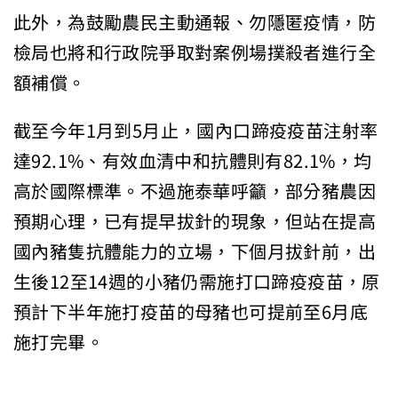
此外，為鼓勵農民主動通報、勿隱匿疫情，防
檢局也將和行政院爭取對案例場撲殺者進行全
額補償。
截至今年1月到5月止，國內口蹄疫疫苗注射率
達92.1%、有效血清中和抗體則有82.1%，均
高於國際標準。不過施泰華呼籲，部分豬農因
預期心理，已有提早拔針的現象，但站在提高
國內豬隻抗體能力的立場，下個月拔針前，出
生後12至14週的小豬仍需施打口蹄疫疫苗，原
預計下半年施打疫苗的母豬也可提前至6月底
施打完畢。