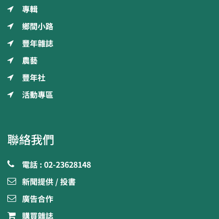
專輯
鄉間小路
豐年雜誌
農藝
豐年社
活動專區
聯絡我們
電話 : 02-23628148
新聞提供 / 投書
廣告合作
購買雜誌