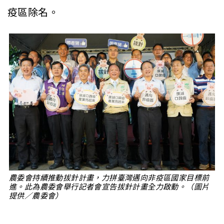
疫區除名。
農委會持續推動拔針計畫，力拼臺灣邁向非疫區國家目標前
進。此為農委會舉行記者會宣告拔針計畫全力啟動。（圖片
提供／農委會）