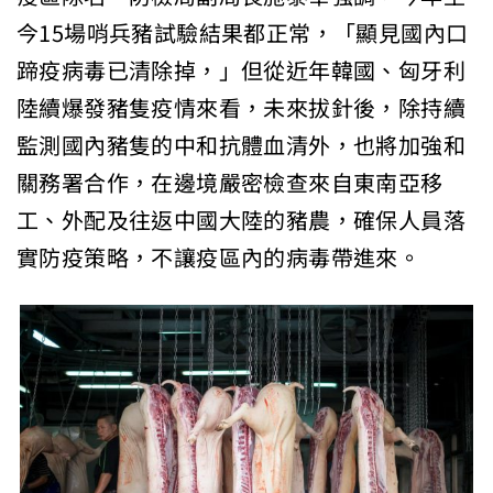
今15場哨兵豬試驗結果都正常，「顯見國內口
蹄疫病毒已清除掉，」但從近年韓國、匈牙利
陸續爆發豬隻疫情來看，未來拔針後，除持續
監測國內豬隻的中和抗體血清外，也將加強和
關務署合作，在邊境嚴密檢查來自東南亞移
工、外配及往返中國大陸的豬農，確保人員落
實防疫策略，不讓疫區內的病毒帶進來。