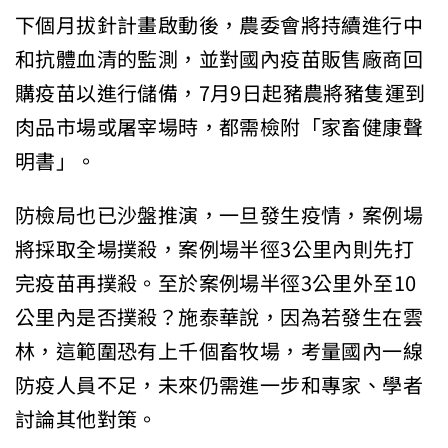
下個月拔針計畫啟動後，農委會將持續進行中
和抗體血清的監測，並對國內疫苗販售廠商回
購疫苗以進行儲備，7月9日起豬農將豬隻運到
肉品市場或屠宰場時，都需檢附「家畜健康聲
明書」。
防檢局也已沙盤推演，一旦發生疫情，案例場
將採取全場撲殺，案例場半徑3公里內則先打
完疫苗再撲殺。至於案例場半徑3公里外至10
公里內是否撲殺？施泰華說，因為若發生在雲
林，這範圍恐有上千個畜牧場，考量國內一線
防疫人員不足，未來仍需進一步和專家、學者
討論其他對策。