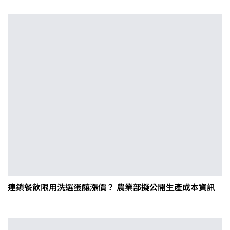
連鎖餐飲限用洗選蛋釀漲價？ 農業部擬公開生產成本資訊