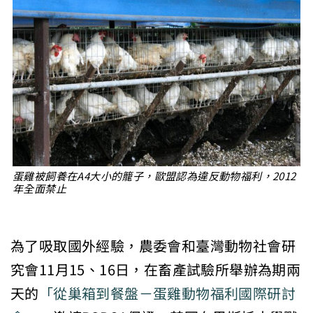
蛋雞被飼養在A4大小的籠子，歐盟認為違反動物福利，2012
年全面禁止
為了吸取國外經驗，農委會和臺灣動物社會研
究會11月15、16日，在畜產試驗所舉辦為期兩
天的
「從巢箱到餐盤－蛋雞動物福利國際研討