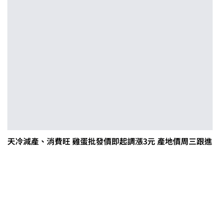
天冷減產、消費旺 雞蛋批發價即起調漲3元 產地價周三跟進