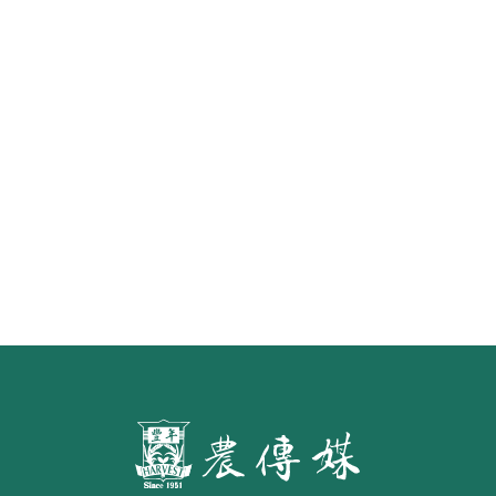
怎樣才算「初榨」橄欖油？ 食藥署
預告橄欖油品名標示草案 預定明年
7月施行
第二屆「臺灣繪果季」國產水果繪
畫比賽開跑 優等得主可獲千元禮券