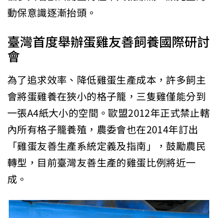
動保意識逐漸抬頭。
臺灣首度舉辦蛋雞友善飼養國際研討
會
為了追求效率、降低雞蛋生產成本，許多飼主
會將蛋雞養在狹小的格子籠，三隻雞僅能分到
一張A4紙大小的空間。歐盟2012年正式禁止轄
內所有格子籠養殖，農委會也在2014年訂出
「雞蛋友善生產系統定義及指南」，鼓勵農民
轉型，目前臺灣友善生產的雞蛋比例將近一
成。