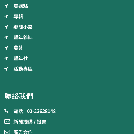
農觀點
專輯
鄉間小路
豐年雜誌
農藝
豐年社
活動專區
聯絡我們
電話 : 02-23628148
新聞提供 / 投書
廣告合作