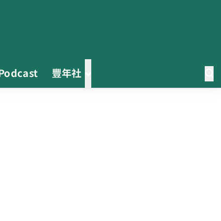
Podcast
豐年社
茶改場輔導低碳生產、碳足跡揭露
「茶毅思」、「日月老茶廠」產品
取得碳標籤
不實謠言致花生跌價 卓榮泰裁示