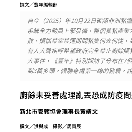
撰文╱豐年編輯部
自今（2025）年10月22日確認非洲
系統全力動員上緊發條，整個養豬產業
散、煩惱禁宰禁運期間豬隻何去何從，
有人大聲疾呼希望政府完全禁止廚餘餵
大事件，《豐年》特別採訪了分布在7個
到3萬多頭，傾聽身處第一線的豬農，
廚餘未妥善處理亂丟恐成防疫問
新北市養豬協會理事長黃靖文
撰文╱洪與成 攝影╱馬雨辰