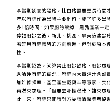
李當期飼養的黑豬，比白豬需要更長時間
年以廚餘作為黑豬主要飼料，成了許多黑
多1倍時間，如果廚餘禁掉，黑豬產業一
停餵廚餘之後，新北、桃園、屏東這些黑
著禁用廚餘養豬的方向前進，但對於原本
性。
李當期認為，就算禁止廚餘餵豬，廚餘處
助清運廚餘的實況：廚餘內大量湯汁含鹽
加維修頻率，甚至產生戴奧辛等毒素，焚
再送來處理。「但要去哪裡瀝乾？誰來處
此一來，廚餘只能請對方委請清潔業者協