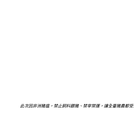
此次因非洲豬瘟，禁止飼料餵豬、禁宰禁運，讓全臺豬農都受