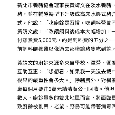
新北市養豬協會理事長黃靖文在淡水養豬，家
豬，並在輔導轉型下升級成高床水簾式豬
式，他說：「吃廚餘是習慣，吃飼料營養
黃靖文說，「改餵飼料後成本大幅增加，一
付蒸煮費5,000元，約是飼料費的五分之
前飼料餵養難以像過去那樣讓豬隻吃到飽
黃靖文的廚餘來源多來自學校、軍營、餐
互助互惠：「想想看，如果我一天沒去載
後果的嚴重性會多大。」除豬農外，對餐
廳每個月要花6萬元請清潔公司回收。他
數大、廚餘量多的雙北地區而言，將面臨
致廚餘被亂丟，老鼠、野鳥可能帶著病毒