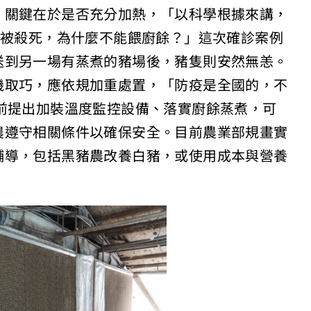
，關鍵在於是否充分加熱，「以科學根據來講，
會被殺死，為什麼不能餵廚餘？」這次確診案例
送到另一場有蒸煮的豬場後，豬隻則安然無恙。
機取巧，應依規加重處置，「防疫是全國的，不
前提出加裝溫度監控設備、落實廚餘蒸煮，可
農遵守相關條件以確保安全。目前農業部規畫實
輔導，包括黑豬農改養白豬，或使用成本與營養
。