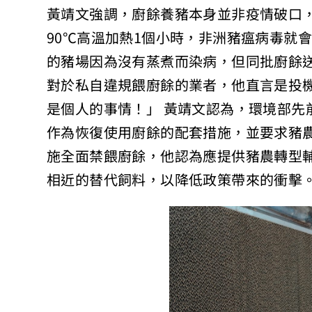
黃靖文強調，廚餘養豬本身並非疫情破口
90℃高溫加熱1個小時，非洲豬瘟病毒就
的豬場因為沒有蒸煮而染病，但同批廚餘
對於私自違規餵廚餘的業者，他直言是投
是個人的事情！」 黃靖文認為，環境部先
作為恢復使用廚餘的配套措施，並要求豬
施全面禁餵廚餘，他認為應提供豬農轉型
相近的替代飼料，以降低政策帶來的衝擊