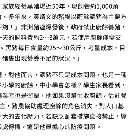
族經營黑豬場近50年，現飼養約1,000頭
舍。多年來，黃靖文的豬場以廚餘餵豬為主要方
不夠！」非洲豬瘟爆發後，政府禁止廚餘養豬，
天的飼料費約2～3萬元，若使用廚餘僅需支
一。黑豬每日食量約25～30公斤，考量成本，目
，豬隻出現營養不足的狀況。」
廳，對他而言，餵豬不只是成本問題，也是一種
中小學的廚餘，中小學會怎樣？學生家長看到，
廳業者也是衝擊，他如果沒幫忙收廚餘，估計餐
坦言，豬農協助處理廚餘的角色消失，對人口基
更大的去化壓力，若缺乏配套措施直接禁止，導
四處傳播，這是他最擔心的防疫問題。