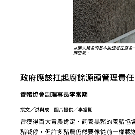
水簾式豬舍的基本設施是在畜舍
鮮空氣。
政府應該扛起廚餘源頭管理責任
養豬協會副理事長李當期
撰文╱洪與成 圖片提供╱李當期
曾獲得百大青農肯定、飼養黑豬的養豬協
豬喊停，但許多豬農仍然要像從前一樣載