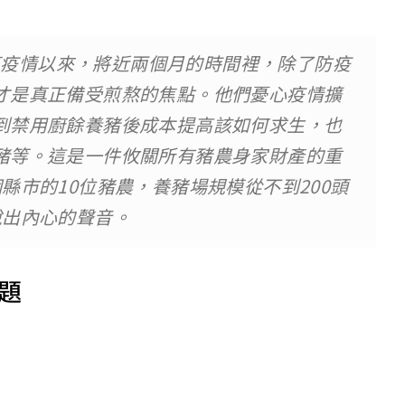
豬瘟疫情以來，將近兩個月的時間裡，除了防疫
才是真正備受煎熬的焦點。他們憂心疫情擴
到禁用廚餘養豬後成本提高該如何求生，也
豬等。這是一件攸關所有豬農身家財產的重
縣市的10位豬農，養豬場規模從不到200頭
說出內心的聲音。
題