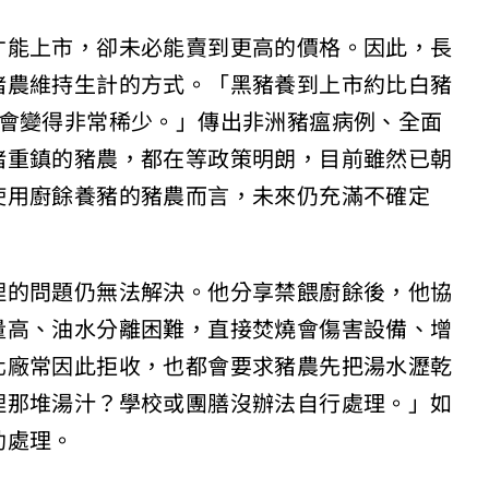
才能上市，卻未必能賣到更高的價格。因此，長
豬農維持生計的方式。「黑豬養到上市約比白豬
定會變得非常稀少。」傳出非洲豬瘟病例、全面
豬重鎮的豬農，都在等政策明朗，目前雖然已朝
使用廚餘養豬的豬農而言，未來仍充滿不確定
理的問題仍無法解決。他分享禁餵廚餘後，他協
量高、油水分離困難，直接焚燒會傷害設備、增
化廠常因此拒收，也都會要求豬農先把湯水瀝乾
理那堆湯汁？學校或團膳沒辦法自行處理。」如
助處理。