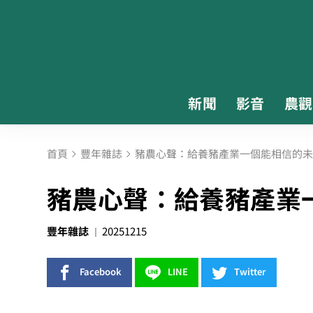
新聞
影音
農觀
首頁
豐年雜誌
豬農心聲：給養豬產業一個能相信的未
豬農心聲：給養豬產業
豐年雜誌
20251215
Facebook
LINE
Twitter