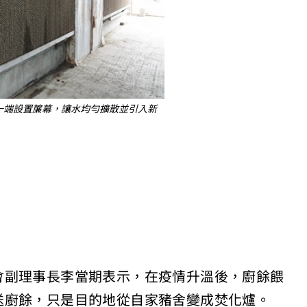
一端設置簾幕，讓水均勻擴散並引入新
會副理事長李當期表示，在疫情升溫後，廚餘餵
送廚餘，只是目的地從自家豬舍變成焚化爐。