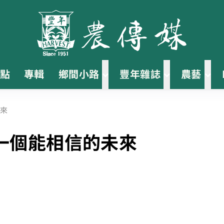
點
專輯
鄉間小路
豐年雜誌
農藝
來
一個能相信的未來