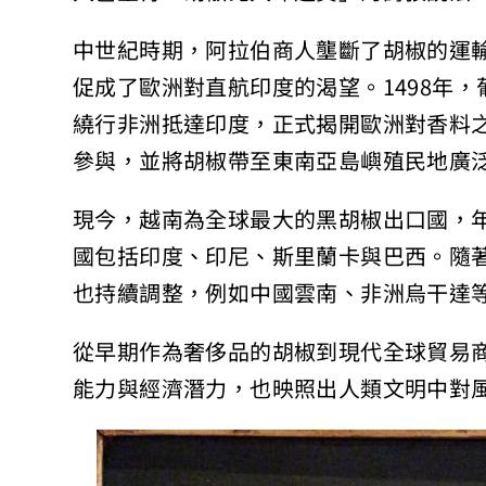
中世紀時期，阿拉伯商人壟斷了胡椒的運
促成了歐洲對直航印度的渴望。1498年，葡萄
繞行非洲抵達印度，正式揭開歐洲對香料
參與，並將胡椒帶至東南亞島嶼殖民地廣
現今，越南為全球最大的黑胡椒出口國，
國包括印度、印尼、斯里蘭卡與巴西。隨
也持續調整，例如中國雲南、非洲烏干達
從早期作為奢侈品的胡椒到現代全球貿易
能力與經濟潛力，也映照出人類文明中對