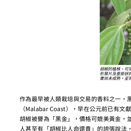
胡椒的植株，可
形葉片及垂掛狀
實尚未成熟，呈
作為最早被人類栽培與交易的香料之一，
（Malabar Coast），早在公元前
胡椒被譽為「黑金」，價格可媲美黃金，
人甚至有「胡椒比人命還貴」的誇張說法