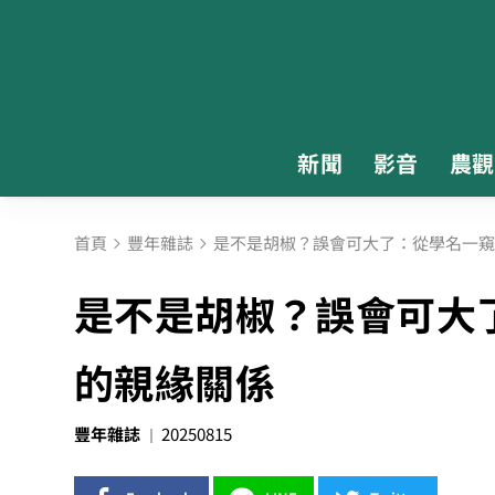
新聞
影音
農觀
首頁
豐年雜誌
是不是胡椒？誤會可大了：從學名一窺
是不是胡椒？誤會可大
的親緣關係
豐年雜誌
20250815