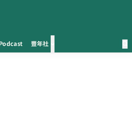
Podcast
豐年社
茶改場輔導低碳生產、碳足跡揭露
「茶毅思」、「日月老茶廠」產品
取得碳標籤
不實謠言致花生跌價 卓榮泰裁示