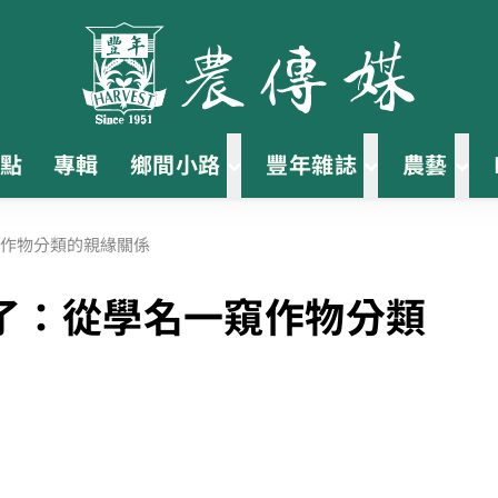
點
專輯
鄉間小路
豐年雜誌
農藝
作物分類的親緣關係
了：從學名一窺作物分類