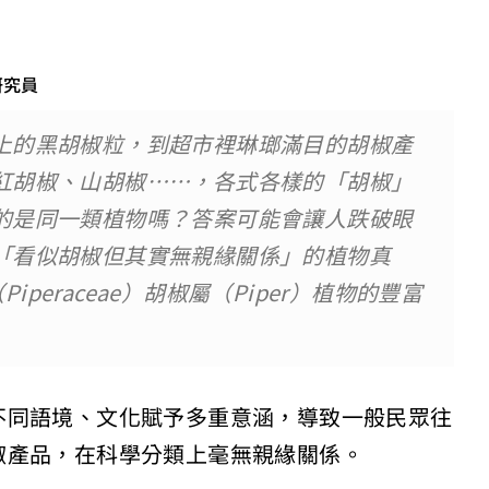
研究員
上的黑胡椒粒，到超市裡琳瑯滿目的胡椒產
紅胡椒、山胡椒……，各式各樣的「胡椒」
的是同一類植物嗎？答案可能會讓人跌破眼
「看似胡椒但其實無親緣關係」的植物真
eraceae）胡椒屬（Piper）植物的豐富
不同語境、文化賦予多重意涵，導致一般民眾往
椒產品，在科學分類上毫無親緣關係。