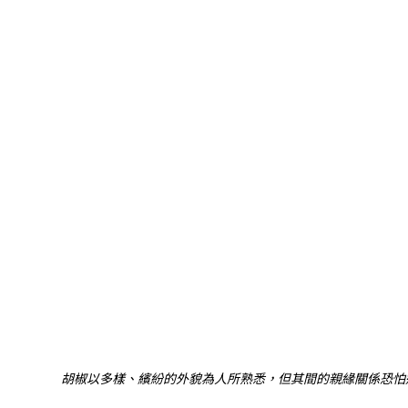
胡椒以多樣、繽紛的外貌為人所熟悉，但其間的親緣關係恐怕遠比我們看