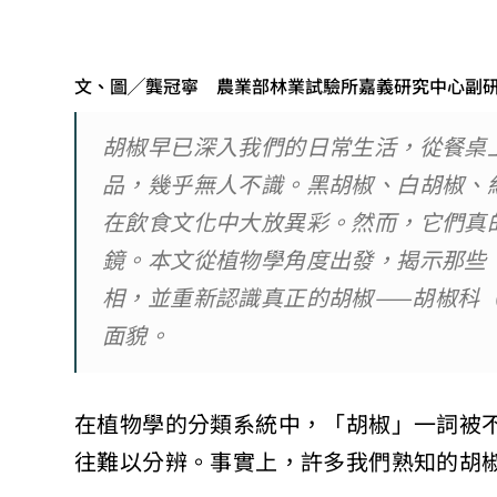
文、圖╱龔冠寧 農業部林業試驗所嘉義研究中心副
胡椒早已深入我們的日常生活，從餐桌
品，幾乎無人不識。黑胡椒、白胡椒、
在飲食文化中大放異彩。然而，它們真
鏡。本文從植物學角度出發，揭示那些
相，並重新認識真正的胡椒——胡椒科（Pip
面貌。
在植物學的分類系統中，「胡椒」一詞被
往難以分辨。事實上，許多我們熟知的胡