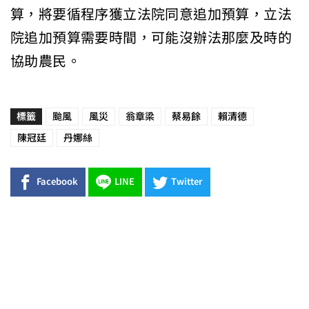
算，將要循程序獲立法院同意追加預算，立法
院追加預算需要時間，可能沒辦法那麼及時的
協助農民。
標籤
颱風
風災
翁章梁
蔡易餘
賴清德
陳冠廷
丹娜絲
Facebook
LINE
Twitter