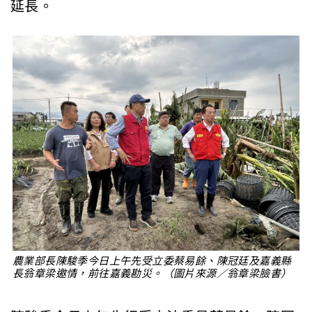
延長。
農業部長陳駿季今日上午先受立委蔡易餘、陳冠廷及嘉義縣
長翁章梁邀情，前往嘉義勘災。（圖片來源／翁章梁臉書）