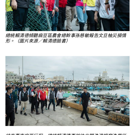
總統賴清德傾聽麻豆區農會總幹事孫慈敏報告文旦柚災損情
形。（圖片來源／賴清德臉書）