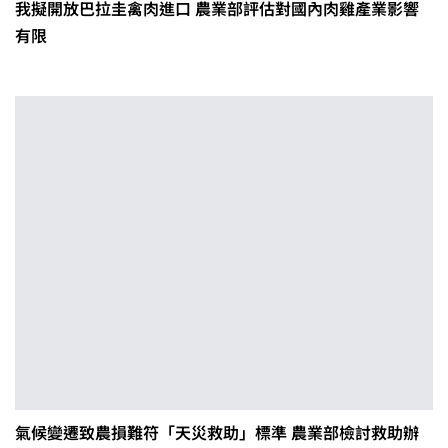
我擬開放巴拉圭禽肉進口 農業部評估對國內肉雞產業影響
有限
氣候變遷致農損難符「天災救助」標準 農業部檢討救助辦