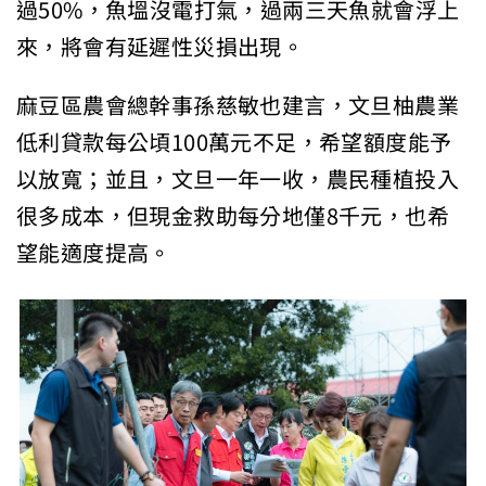
過50%，魚塭沒電打氣，過兩三天魚就會浮上
來，將會有延遲性災損出現。
麻豆區農會總幹事孫慈敏也建言，文旦柚農業
低利貸款每公頃100萬元不足，希望額度能予
以放寬；並且，文旦一年一收，農民種植投入
很多成本，但現金救助每分地僅8千元，也希
望能適度提高。