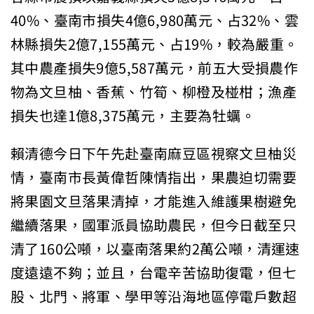
40%、臺南市損失4億6,980萬元、占32%、雲
林縣損失2億7,155萬元、占19%，較為嚴重。
其中農產損失9億5,587萬元，前五大受損農作
物為文旦柚、香蕉、竹筍、柳橙及椪柑；漁產
損失也達1億8,375萬元，主要為牡蠣。
賴清德今日下午先赴臺南麻豆區視察文旦柚災
情，臺南市長黃偉哲陳情指出，果農迫切需要
將果園文旦落果清掉，才能進入維護果樹避免
繼續落果，國軍派員協助農民，但今日截至只
清了160公噸，以臺南落果約2萬公噸，清運速
度遠遠不夠；並且，台電辛苦協助復電，但七
股、北門、將軍、學甲等沿海地區停電戶數超