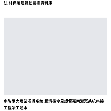
法 林保署建野動農損資料庫
串聯兩大農業灌溉系統 賴清德今見證雲嘉南灌溉系統串接
工程竣工通水