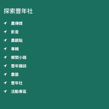
探索豐年社
農傳媒
影音
農觀點
專輯
鄉間小路
豐年雜誌
農藝
豐年社
活動專區