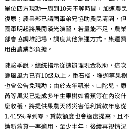
單位四方現勘一周到10天不等時間，加速農民
復原；農業部已請國軍弟兄協助農民清園，但
國軍明起將展開漢光演習，若量能不足，農業
部會協調堆肥場，調度其他集運方式，集運費
用由農業部負擔。
陳駿季說，總統指示從速辦理現金救助，這次
颱風風力已有10級以上，番石榴、釋迦等果樹
也會公告免現勘；由於去年凱米、山陀兒、康
芮等風災已造成多年生果樹如香蕉等在內沒什
麼收穫，將提供果農天然災害低利貸款年息從
1.415%降到零，貸款額度也會適度提高，且不
論新舊貸一率適用、至少半年，後續再視情況