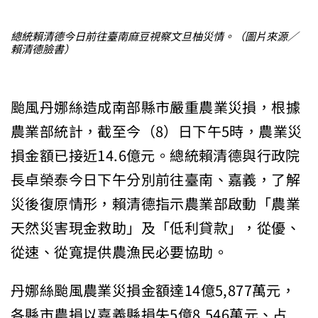
總統賴清德今日前往臺南麻豆視察文旦柚災情。（圖片來源／
賴清德臉書）
颱風丹娜絲造成南部縣市嚴重農業災損，根據
農業部統計，截至今（8）日下午5時，農業災
損金額已接近14.6億元。總統賴清德與行政院
長卓榮泰今日下午分別前往臺南、嘉義，了解
災後復原情形，賴清德指示農業部啟動「農業
天然災害現金救助」及「低利貸款」，從優、
從速、從寬提供農漁民必要協助。
丹娜絲颱風農業災損金額達14億5,877萬元，
各縣市農損以嘉義縣損失5億8,546萬元、占