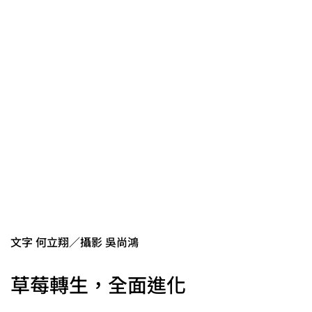
文字 何立翔／攝影 吳尚鴻
草莓轉生，全面進化