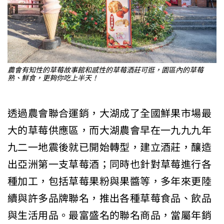
農會有知性的草莓故事館和感性的草莓酒莊可逛，園區內的草莓
熟、鮮食，更夠你吃上半天！
透過農會聯合運銷，大湖成了全國鮮果市場最
大的草莓供應區，而大湖農會早在一九九九年
九二一地震後就已開始轉型，建立酒莊，釀造
出亞洲第一支草莓酒；同時也針對草莓進行各
種加工，包括草莓果粉與果醬等，多年來更陸
續與許多品牌聯名，推出各種草莓食品、飲品
與生活用品。最富盛名的聯名商品，當屬年銷