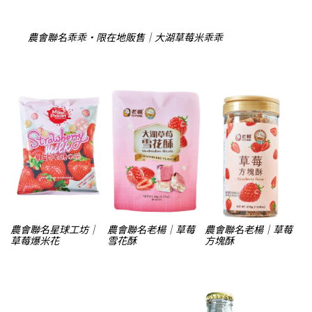
農會聯名乖乖・限在地販售｜大湖草莓米乖乖
農會聯名星球工坊｜
農會聯名老楊｜草莓
農會聯名老楊｜草莓
草莓爆米花
雪花酥
方塊酥