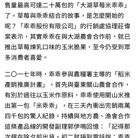
售量最高可達二十萬包的「大湖草莓米乖乖」
了。草莓與乖乖結合的故事，是怎麼開始的
呢？「乖乖股份有限公司」的行銷處協理莊偉
棠表示，其實乖乖在與大湖農會合作前，就已
推出草莓煉乳口味的玉米脆果，至今仍受到眾
多消費者喜愛。
二〇一七年時，乖乖參與農糧署主導的「稻米
產銷推廣計畫」，首先與臺東關山農會合作，
有別於過往以玉米作原料，乖乖使用關山米推
出第一包「米乖乖」，在三天內衝出完銷兩萬
四千包的驚人紀錄。持續與地方農、漁會合作
這條產品線的開發副理郭伊鳴回憶：「記得那
次趕在除夕前出貨，初二就接到電話說：乖乖