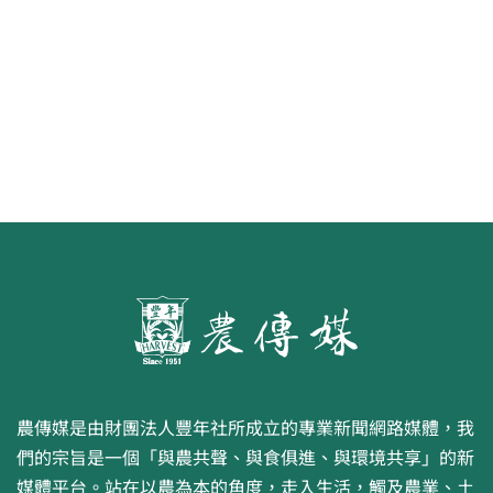
第二屆「臺灣繪果季」國產水果繪
畫比賽開跑 優等得主可獲千元禮券
農傳媒是由財團法人豐年社所成立的專業新聞網路媒體，我
們的宗旨是一個「與農共聲、與食俱進、與環境共享」的新
媒體平台。站在以農為本的角度，走入生活，觸及農業、土