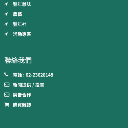
豐年雜誌
農藝
豐年社
活動專區
聯絡我們
電話 : 02-23628148
新聞提供 / 投書
廣告合作
購買雜誌