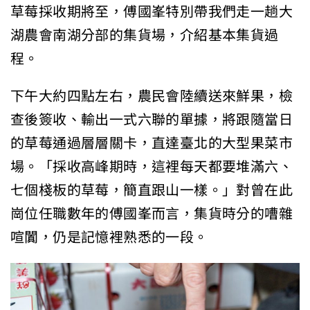
草莓採收期將至，傅國峯特別帶我們走一趟大
湖農會南湖分部的集貨場，介紹基本集貨過
程。
下午大約四點左右，農民會陸續送來鮮果，檢
查後簽收、輸出一式六聯的單據，將跟隨當日
的草莓通過層層關卡，直達臺北的大型果菜市
場。「採收高峰期時，這裡每天都要堆滿六、
七個棧板的草莓，簡直跟山一樣。」對曾在此
崗位任職數年的傅國峯而言，集貨時分的嘈雜
喧闐，仍是記憶裡熟悉的一段。