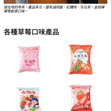
挺在地的乖乖，產品多元，還有滷肉飯、紅糟肉、冬瓜茶、金桔檸
檬等創意口味。
各種草莓口味產品