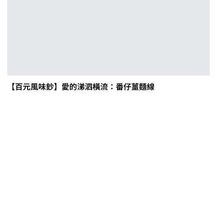
【百元風味鈔】愛的涕泗橫流：番仔薑麵線
0608豪雨農損水稻居冠 農糧署協調
溼穀調運2.2萬公噸 公糧收購量能已
恢復