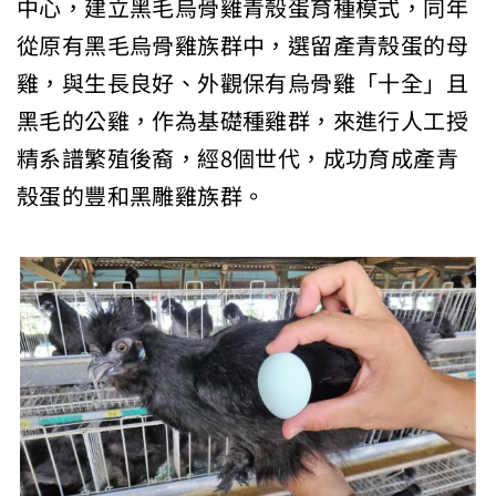
中心，建立黑毛烏骨雞青殼蛋育種模式，同年
從原有黑毛烏骨雞族群中，選留產青殼蛋的母
雞，與生長良好、外觀保有烏骨雞「十全」且
黑毛的公雞，作為基礎種雞群，來進行人工授
精系譜繁殖後裔，經8個世代，成功育成產青
殼蛋的豐和黑雕雞族群。