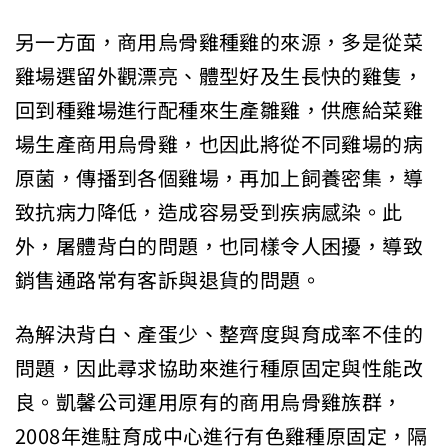
另一方面，商用烏骨雞種雞的來源，多是從菜
雞場選留外觀漂亮、體型好及生長快的雞隻，
回到種雞場進行配種來生產雛雞，供應給菜雞
場生產商用烏骨雞，也因此將從不同雞場的病
原菌，傳播到各個雞場，再加上飼養密集，導
致抗病力降低，造成容易受到疾病感染。此
外，屠體背白的問題，也同樣令人困擾，導致
銷售通路常有客訴與退貨的問題。
為解決背白、產蛋少、整齊度與育成率不佳的
問題，因此尋求協助來進行種原固定與性能改
良。凱馨公司運用原有的商用烏骨雞族群，
2008年進駐育成中心進行有色雞種原固定，隔