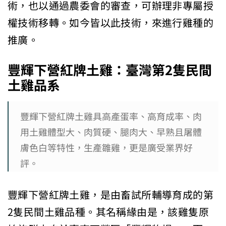
術，也以通過農委會的審查，可辦理非專屬授
權技術移轉。如今皆以此技術，來進行雞種的
推廣。
豐輝下營紅牌土雞：臺灣第2
隻民間
土雞品系
豐輝下營紅牌土雞具高產蛋率、高育成率、肉
用土雞體型大、肉質硬、腿肉大、早熟且屠體
膚色白等特性，生產雛雞，更是廣受業界好
評。
豐輝下營紅牌土雞，是由畜試所輔導育成的第
2隻民間土雞品種。其名稱緣由是，該雞隻原