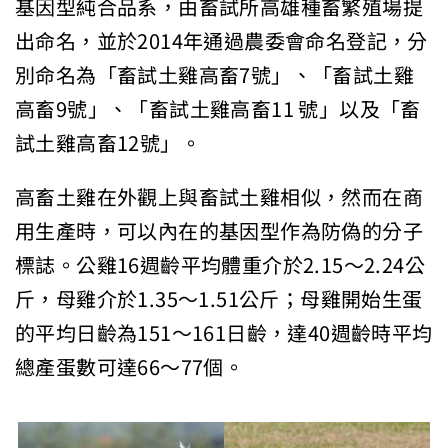
基因型純合品系，由畜試所高雄種畜繁殖場提
出命名，並於2014年通過農委會命名登記，分
別命名為「畜試土雞高畜7號」、「畜試土雞
高畜9號」、「畜試土雞高畜11 號」以及「畜
試土雞高畜12號」。
高畜土雞在外觀上與畜試土雞相似，然而在商
用生產時，可以內在的基因型作為防偽的分子
標誌。公雞16週齡平均體重介於2.15～2.24公
斤，母雞介於1.35～1.51公斤；母雞開始生蛋
的平均日齡為151～161日齡，達40週齡時平均
總產蛋數可達66～77個。