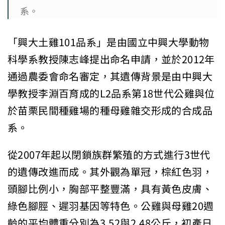
系。
「興大土雞101品系」是由國立中興大學動物
科學系教授陳志峰提出命名申請，並於2012年
通過農委會命名審定，其遺傳背景是由中興大
學教授李淵百育成的L2品系第18世代公雞與位
於苗栗民間種雞場的種母雞雜交形成的合成品
系。
從2007年起以閉鎖族群繁殖的方式進行3世代
的遺傳改進而成。其外觀為單冠，棕紅色羽，
頭腳比例小，胸部平整豐滿，具有黃色皮膚、
綠色腳脛、遲羽基因等特色。公雞與母雞20週
齡的平均體重分別為3.52與2.48公斤，初產日