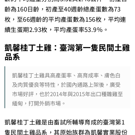
齡為160日齡，初產至40週齡總產蛋數為73
枚，至66週齡的平均產蛋數為156枚，平均連
續生蛋期2.93枚，平均產蛋率53.9％。
凱馨桂丁土雞：臺灣第一隻民間土雞
品系
凱馨桂丁土雞具高產蛋率、高育成率、膚色白
及肉質優良等特性，於國內通路上架後，廣受
市場好評，也於2014年與2015年出口種雛雞至
緬甸，打開外銷市場。
凱馨桂丁土雞是由畜試所輔導育成的臺灣第1
隻民間土雞品系，其原始族群為凱馨實業股份