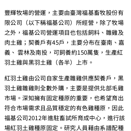
豐輝牧場的營運，主要由臺灣福基畜牧股份有
限公司（以下稱福基公司）所經營，除了牧場
之外，福基公司營運項目也包括飼料、雛雞及
肉土雞；契養戶有45戶，主要分布在臺南、嘉
義、 雲林及南投，可飼養約150萬隻，生產紅
羽土雞與黑羽土雞（各半）上市。
紅羽土雞由公司自家生產雛雞供應契養戶，黑
羽土雞雛雞則全數外購，主要是提供北部毛雞
市場。深知擁有固定種原的重要，也希望育出
符合市場需求且品質穩定的有色雞種原，因此
福基公司2012年進駐畜試所育成中心，進行該
場紅羽土雞種原固定。研究人員藉由系譜配種