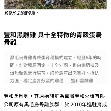
凱馨錦達雞種母雞。
豐和黑雕雞
具十全特徵的青殼蛋烏
骨雞
黑毛烏骨雞青殼蛋育種模式建立，經歷6年的時
間，針對種原固定、十全外觀、雛白痢篩檢及
蛋殼顏色進行選育，終於選育出肉質好、抵抗
力強、穩定產青殼蛋的雞種——豐和黑雕雞。
豐和黑雕雞，其原始族群為臺灣豐和火雞有限
公司原有黑毛烏骨雞族群，於 2010年進駐育成