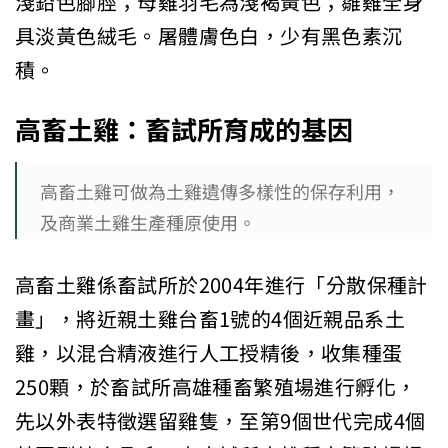
淺鉛色腳脛；母雞羽毛為淺褐黃色；雛雞全身
具淡黃色絨毛。屠體膚色白，少有黑色素沉
積。
高畜土雞：畜試所育成的基因
高畜土雞可做為土雞遺傳多樣性的保存利用，
及商業土雞生產種原使用。
高畜土雞係畜試所於2004年進行「分散保種計
畫」，將近親土雞台畜1號的4個近親品系土
雞，以混合精液進行人工授精後，收集種蛋
250顆，於畜試所高雄種畜繁殖場進行孵化，
先以外表特徵選留雞隻，至第9個世代完成4個