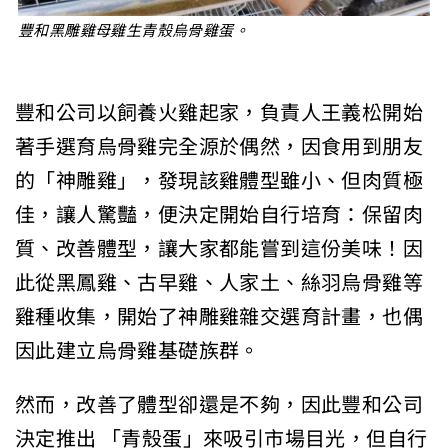
豐和黑雕雞母雞生青殼烏骨雞蛋。
豐和公司以飼養火雞起家，負責人王義松開始
著手選育烏骨雞完全源於偶然，因食用到朋友
的「神雕雞」，發現該雞體型雖小、但肉質極
佳，讓人驚豔，便決定開始自行培育：保留肉
質、改善體型，讓大家都能嘗到這份美味！因
此從黑鳳雞、古早雞、人家土、絲羽烏骨雞等
雞種收集，開始了神雕雞雜交選育計畫，也偶
因此建立烏骨雞基礎族群。
然而，改善了體型卻還是不夠，因此豐和公司
決定推出 「青殼蛋」來吸引市場目光，但自行