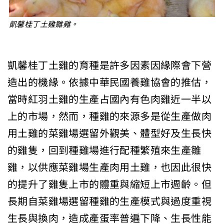
凱馨桂丁土雞雛雞。
凱馨桂丁土雞的育種是許多因素因緣際會下營
造出的機緣。依據中華民國養雞協會的推估，
當時紅羽土雞的生產占國內有色肉雞近一半以
上的市場，然而，種雞的來源多是從生產做肉
用土雞的菜雞場選留外觀美、體型好及生長快
的雞隻，回到種雞場進行配種繁殖來生產雛
雞，以供應菜雞場生產肉用土雞，也因此很快
的提升了雞隻上市的體重與縮短上市週齡。但
長期自菜雞場選留種雞的生產模式與過度重視
生長與換肉，造成產蛋率普遍下降、生長性能