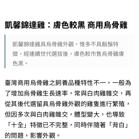
凱馨錦達雞：膚色較黑
商用烏骨雞
凱馨錦達雞具烏骨雞外觀，惟多不具鬍鬚特
徵，經連續世代選拔後，膚色較市售烏骨雞膚
色黑。
臺灣商用烏骨雞之飼養品種特性不一，一般為
了增加烏骨雞生長速率，常與白肉雞雜交，再
從其後代選留具烏骨雞外觀的雞隻進行繁殖，
但因多次與白肉雞雜交，體型變大，也導致
「十全」特徵已不完整，同時伴隨著「背白」
的問題，影響外觀。