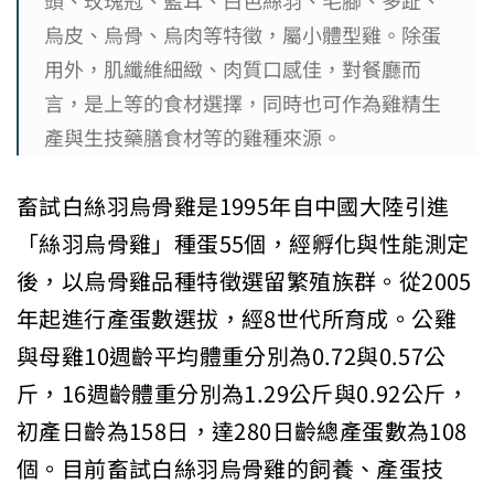
頭、玫瑰冠、藍耳、白色絲羽、毛腳、多趾、
烏皮、烏骨、烏肉等特徵，屬小體型雞。除蛋
用外，肌纖維細緻、肉質口感佳，對餐廳而
言，是上等的食材選擇，同時也可作為雞精生
產與生技藥膳食材等的雞種來源。
畜試白絲羽烏骨雞是1995年自中國大陸引進
「絲羽烏骨雞」種蛋55個，經孵化與性能測定
後，以烏骨雞品種特徵選留繁殖族群。從2005
年起進行產蛋數選拔，經8世代所育成。公雞
與母雞10週齡平均體重分別為0.72與0.57公
斤，16週齡體重分別為1.29公斤與0.92公斤，
初產日齡為158日，達280日齡總產蛋數為108
個。目前畜試白絲羽烏骨雞的飼養、產蛋技