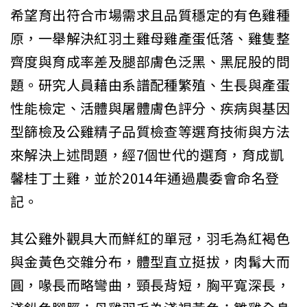
希望育出符合市場需求且品質穩定的有色雞種
原，一舉解決紅羽土雞母雞產蛋低落、雞隻整
齊度與育成率差及腿部膚色泛黑、黑屁股的問
題。研究人員藉由系譜配種繁殖、生長與產蛋
性能檢定、活體與屠體膚色評分、疾病與基因
型篩檢及公雞精子品質檢查等選育技術與方法
來解決上述問題，經7個世代的選育，育成凱
馨桂丁土雞，並於2014年通過農委會命名登
記。
其公雞外觀具大而鮮紅的單冠，羽毛為紅褐色
與金黃色交雜分布，體型直立挺拔，肉髯大而
圓，喙長而略彎曲，頸長背短，胸平寬深長，