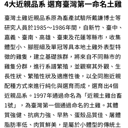
4大近親品系
選育臺灣第一命名土雞
臺灣土雞近親品系原為畜產試驗所戴謙博士等
研究人員於1985～1986年間，自新竹、臺中、
嘉義、臺南、高雄、臺東及花蓮等縣市，收集
體型小、腳脛細及單冠等具本地土雞外表型特
徵的雞隻，建立基礎族群，將來自不同縣市的
雞隻分群，進行系譜繁殖，並觀察其外觀、生
長性狀、繁殖性狀及適應性後，以全同胞近親
配種方式來進行純化與選育而成，選育出4個
近親品系。1997年通過命名為「近親土雞台畜
1號」，為臺灣第一個通過命名的土雞。其體
質強健、抗病力強、早熟、蛋殼品質佳、屠體
脂肪率低、肉質鮮美，是屬於小體型的傳統土