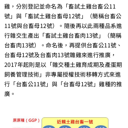
雞，分別登記並命名為「畜試土雞台畜公11
號」與「畜試土雞台畜母12號」（簡稱台畜公
11號與台畜母12號）。隨後再以此兩種品系進
行雜交生產出「畜試土雞台畜肉13號」（簡稱
台畜肉13號）。命名後，再提供台畜公11號、
台畜母12號及台畜肉13號雛雞來進行推廣，
2017年起則是以「雜交種土雞育成期及產蛋期
飼養管理技術」非專屬授權技術移轉方式來進
行「台畜公11號」與「台畜母12號」雞種的推
廣。