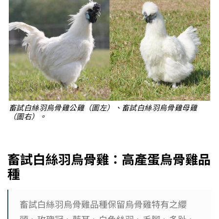
畜試白絲羽烏骨雞公雞（圖左）、畜試白絲羽烏骨雞母雞
（圖右）。
畜試白絲羽烏骨雞：高產蛋烏骨雞品
種
畜試白絲羽烏骨雞品種保留烏骨雞特有之纓