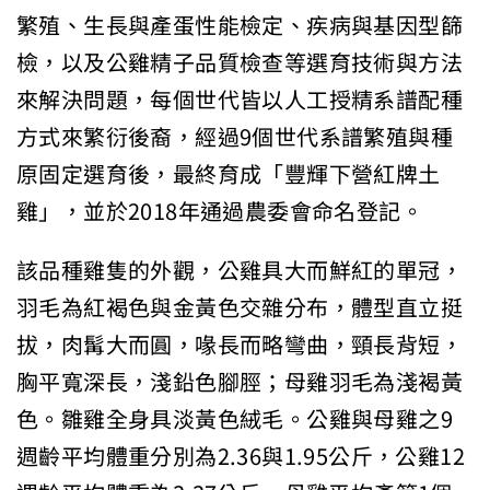
繁殖、生長與產蛋性能檢定、疾病與基因型篩
檢，以及公雞精子品質檢查等選育技術與方法
來解決問題，每個世代皆以人工授精系譜配種
方式來繁衍後裔，經過9個世代系譜繁殖與種
原固定選育後，最終育成「豐輝下營紅牌土
雞」，並於2018年通過農委會命名登記。
該品種雞隻的外觀，公雞具大而鮮紅的單冠，
羽毛為紅褐色與金黃色交雜分布，體型直立挺
拔，肉髯大而圓，喙長而略彎曲，頸長背短，
胸平寬深長，淺鉛色腳脛；母雞羽毛為淺褐黃
色。雛雞全身具淡黃色絨毛。公雞與母雞之9
週齡平均體重分別為2.36與1.95公斤，公雞12