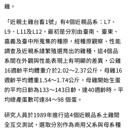
雞。
「近親土雞台畜1號」有4個近親品系：L7、
L9、L11及L12，最初是分別由臺南、 臺東、
嘉義及臺中所蒐集的種原，經種原觀察、性能
調查及近親系譜繁殖選育出的雞種，這4個品
系間在外觀與性能表現上有明顯的差異，公雞
16週齡平均體重介於2.02～2.37公斤，母雞16
週齡平均體重1.54～1.74公斤，母雞開始生蛋
的平均日齡為133～143日齡，達40週齡時，平
均總產蛋數可達84～98 個蛋。
研究人員於1989年進行這4個近親品系土雞間
全互交測試，選取分別作為商用父系與母系種