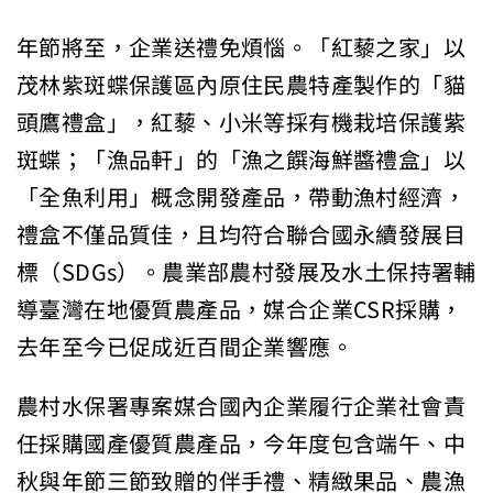
年節將至，企業送禮免煩惱。「紅藜之家」以
茂林紫斑蝶保護區內原住民農特產製作的「貓
頭鷹禮盒」，紅藜、小米等採有機栽培保護紫
斑蝶；「漁品軒」的「漁之饌海鮮醬禮盒」以
「全魚利用」概念開發產品，帶動漁村經濟，
禮盒不僅品質佳，且均符合聯合國永續發展目
標（SDGs）。農業部農村發展及水土保持署輔
導臺灣在地優質農產品，媒合企業CSR採購，
去年至今已促成近百間企業響應。
農村水保署專案媒合國內企業履行企業社會責
任採購國產優質農產品，今年度包含端午、中
秋與年節三節致贈的伴手禮、精緻果品、農漁