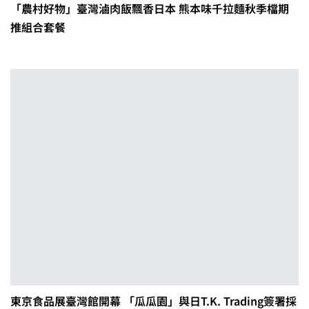
「農村好物」臺灣滷肉飯飄香日本 熊本味千拉麵秋季檔期
推組合套餐
東京食品展臺灣館開幕 「瓜瓜園」與日T.K. Trading簽署採