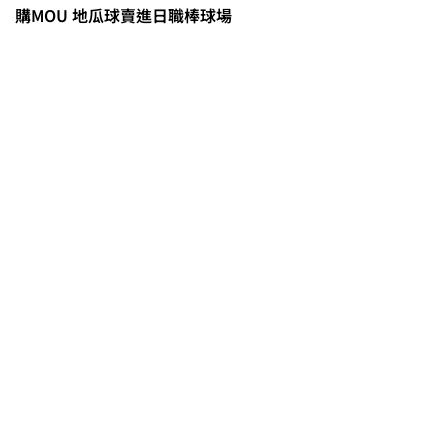
購MOU 地瓜球賣進日職棒球場
0608豪雨農損水稻居冠 農糧署協調
溼穀調運2.2萬公噸 公糧收購量能已
恢復
2026臺灣竹博覽會今開幕 六大衛星
展區跨縣市接力展至9月