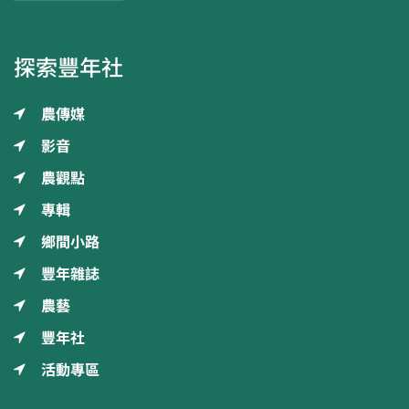
探索豐年社
農傳媒
影音
農觀點
專輯
鄉間小路
豐年雜誌
農藝
豐年社
活動專區