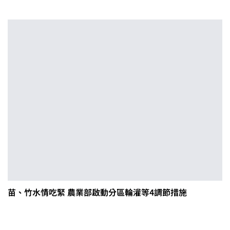
苗、竹水情吃緊 農業部啟動分區輪灌等4調節措施