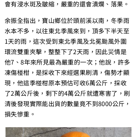
會有浸水斑及皺縮，嚴重的還會潰爛、落果。
余振全指出，寶山鄉位於頭前溪以南，冬季雨
水本不多，以往東北季風來到，頂多下半天至
1天的雨，這次受到東北季風及北冕颱風外圍
環流雙重夾擊，整整下了2天雨，因此災情是
他7、8年來所見最為嚴重的一次；他說，許多
凍傷椪柑，是採收下來經選果刷清，傷勢才顯
現，他這季椪柑原本預估可收6萬公斤，採收
了2萬公斤後，剩下的4萬公斤就遭寒害了，刷
清後發現實際能出貨的數量竟不到8000公斤，
損失慘重。