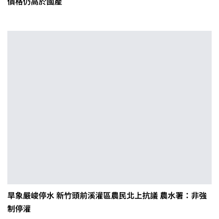
價格仍高於國產
旱象嚴峻停水 新竹頭前溪灌區農民北上抗議 農水署：非強
制停灌