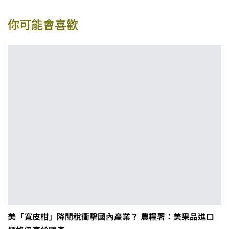
你可能會喜歡
美「寬皮柑」降關稅衝擊國內產業？ 農糧署：美果品進口