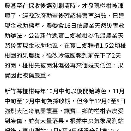
農甚至在採收後選別刷清時，才發現椪柑被凍
壞了，經縣政府勘查後確認損害率34％，已達
現金救助標準，農委會16日依農業天然災害救
助辦法，公告新竹縣寶山鄉椪柑為低溫農業天
然災害現金救助地區。在寶山鄉種植1.5公頃椪
柑園的果農說，強烈冷氣團報到前先下了2天
的雨，椪柑先被雨淋濕後再來個幾天低溫，果
實因此凍傷嚴重。
新竹縣椪柑每年10月中旬以後開始轉色，11月
中旬至12月中旬為採收期，但今年12月6至8日
強烈大陸冷氣團襲臺，讓寶山鄉的椪柑表皮受
到凍傷，並有大量落果。根據中央氣象局測站
紀錄，寶山測站12月6至8日低溫分別達10.7