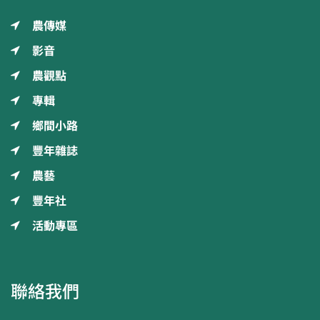
農傳媒
影音
農觀點
專輯
鄉間小路
豐年雜誌
農藝
豐年社
活動專區
聯絡我們