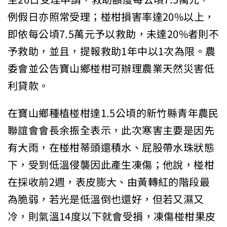
例假日亦照常受理；椪柑損害率達20%以上，
即依每公頃7.5萬元予以救助，未達20%者則不
予救助，並且，提報救助1年中以1次為限。農
委會並公告寶山鄉椪柑可辦理農業天然災害低
利貸款。
在寶山鄉種植椪柑達1.5公頃的新竹縣青年農民
聯誼會會長余振全表示，此次寒害主要是因先
有大雨，在椪柑蒂頭還積水、屁股帶水珠狀態
下，受到低溫侵襲因此產生凍傷；他說，椪柑
在採收前2週，表皮膨大、由黃轉紅的階段最
為脆弱，若光是低溫倒也還好，但若又濕又
冷，則氣溫14度以下就會受損，凍傷椪柑果皮