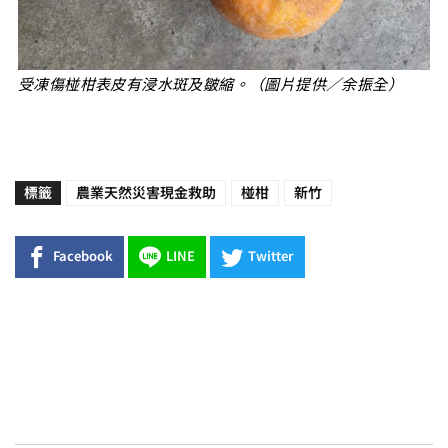
受凍傷椪柑表皮有浸水斑及皺縮。（圖片提供／余振全）
標籤
農業天然災害現金救助
椪柑
新竹
Facebook
LINE
Twitter