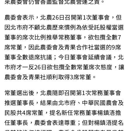
來農委會仍會善盡監督北農營運之責。
農委會表示，北農26日召開第1次董事會，但
因北市府不顧北農歷來慣例為依受託股權當選
董事的席次比例推舉常務董事，欲包攬全數7
席常董，因此農委會及青果合作社當選的9席
董事全數退席抗議；今日董事會延續會議，北
市府才一反26日欲包攬全數常董席次態度，讓
農委會及青果社順利取得3席常董。
常董選出後，北農隨即召開第1次常務董事會
推選董事長，結果由北市府、中華民國農會及
民股共4席常董，提名新任常務董事楊鎮浯擔
任董事長，農委會表達尊重；但對楊鎮浯提名