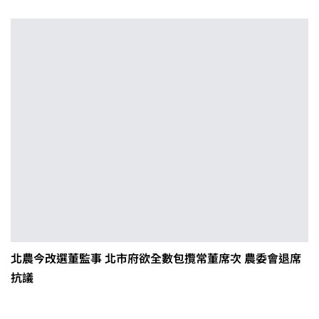
北農今改選董監事 北市府欲全數包攬常董席次 農委會退席
抗議