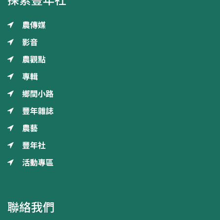
農傳媒
影音
農觀點
專輯
鄉間小路
豐年雜誌
農藝
豐年社
活動專區
聯絡我們