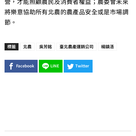
營，才能照顧農民及消費者權益；農委會未來
將樂意協助所有北農的農產品安全或是市場調
節。
標籤
北農
吳芳銘
臺北農產運銷公司
楊鎮浯
Facebook
LINE
Twitter