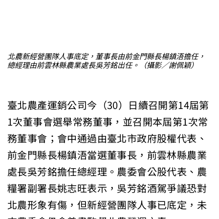
北農新經營團隊人事底定，董事長由前金門縣長楊鎮浯擔任，
總經理由前雲林縣農業處長吳芳銘出任。（攝影／謝佩穎）
臺北農產運銷公司今（30）日續召開第14屆第
1次董事會選舉常務董事，並召開本屆第1次常
務董事會；會中通過由臺北市政府股權代表、
前金門縣長楊鎮浯當選董事長，前雲林縣農業
處長吳芳銘擔任總經理。農委會公股代表、農
糧署副署長姚志旺表示，吳芳銘酒駕爭議恐對
北農形象有傷，但新經營團隊人事已底定，未