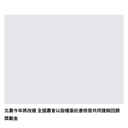
北農今年將改選 全國農會以股權委託書核發共同運銷回饋
獎勵金