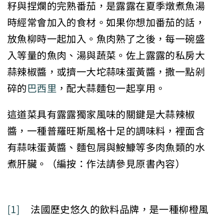
籽與捏爛的完熟番茄，是露露在夏季燉煮魚湯
時經常會加入的食材。如果你想加番茄的話，
放魚柳時一起加入。魚肉熟了之後，每一碗盛
入等量的魚肉、湯與蔬菜。佐上露露的私房大
蒜辣椒醬，或擠一大坨蒜味蛋黃醬，撒一點剁
碎的
巴西里
，配大蒜麵包一起享用。
這道菜具有露露獨家風味的關鍵是大蒜辣椒
醬，一種普羅旺斯風格十足的調味料，裡面含
有蒜味蛋黃醬、麵包屑與鮟鱇等多肉魚類的水
煮肝臟。（編按：作法請參見原書內容）
[1]
法國歷史悠久的飲料品牌，是一種柳橙風