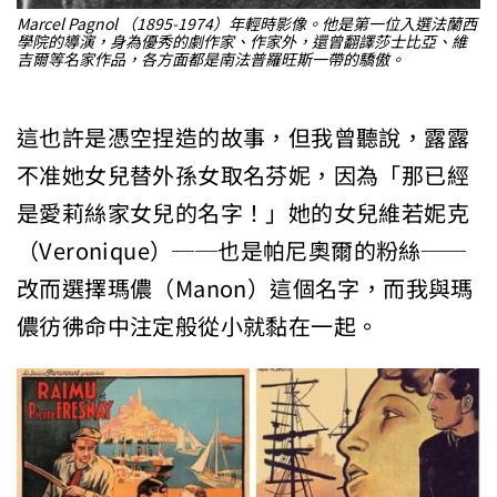
Marcel Pagnol （1895-1974）年輕時影像。他是第一位入選法蘭西
學院的導演，身為優秀的劇作家、作家外，還曾翻譯莎士比亞、維
吉爾等名家作品，各方面都是南法普羅旺斯一帶的驕傲。
這也許是憑空捏造的故事，但我曾聽說，露露
不准她女兒替外孫女取名芬妮，因為「那已經
是愛莉絲家女兒的名字！」她的女兒維若妮克
（Veronique）──也是帕尼奧爾的粉絲──
改而選擇瑪儂（Manon）這個名字，而我與瑪
儂彷彿命中注定般從小就黏在一起。