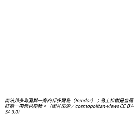
南法邦多海灘與一旁的邦多爾島（Bendor）；島上松樹是普羅
旺斯一帶常見樹種。（圖片來源／cosmopolitan-views CC BY-
SA 3.0）