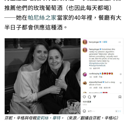
推薦他們的玫瑰葡萄酒（也因此每天都喝）
──她在
帕尼絲之家
當家的40年裡，餐廳有大
半日子都會供應這種酒。
芬妮・辛格與母親
愛莉絲・華特
。（來源／翻攝自芬妮・辛格IG）