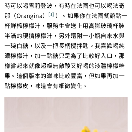
時可以喝雪莉登波，有時在法國也可以喝法奇
那（Orangina）
）。如果你在法國餐館點一
[1]
杯鮮榨檸檬汁，服務生會送上用高腳玻璃杯裝
半滿的現擠檸檬汁，另外還附一小瓶自來水與
一碗白糖，以及一把長柄攪拌匙。我喜歡喝純
濃檸檬汁，加一點糖只是為了比較好入口，那
樣嘗起來就像超級無敵酸又好喝的液體檸檬糖
果。這個版本的滋味比較豐富，但如果再加一
點檸檬皮，味道會有細微變化。