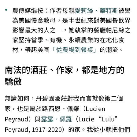
農傳媒編按：作者母親
愛莉絲・華特斯
被譽
為美國慢食教母，是半世紀來對美國餐飲界
影響最大的人之一，她執掌的餐廳帕尼絲之
家堅持當季、有機、永續農業的在地化食
材，帶起美國
「從農場到餐桌」
的潮流。
南法的酒莊、作家，都是地方的
驕傲
無論如何，丹碧園酒莊對我而言就像第二個
家，也是屬於路西恩．佩羅（Lucien
Peyraud）與
露露．佩羅
（Lucie “Lulu”
Peyraud, 1917-2020）的家。我從小就把他們