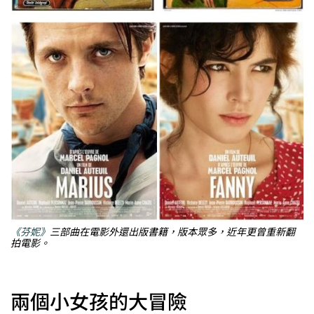
《芬妮》
三部曲在電影外還出版書籍，版本眾多，近年更曾重新翻
拍電影。
兩個小女孩的大冒險