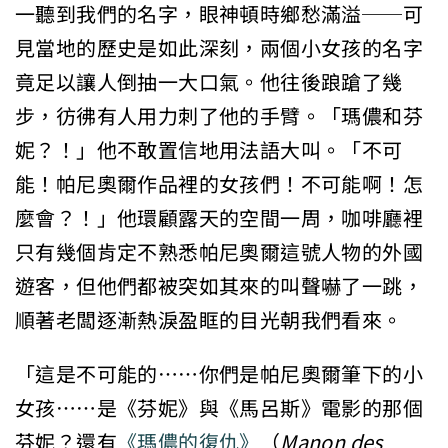
一聽到我們的名字，眼神頓時鄉愁滿溢──可
見當地的歷史是如此深刻，兩個小女孩的名字
竟足以讓人倒抽一大口氣。他往後踉蹌了幾
步，彷彿有人用力刺了他的手臂。「瑪儂和芬
妮？！」他不敢置信地用法語大叫。「不可
能！帕尼奧爾作品裡的女孩們！不可能啊！怎
麼會？！」他環顧露天的空間一周，咖啡廳裡
只有幾個肯定不熟悉帕尼奧爾這號人物的外國
遊客，但他們都被突如其來的叫聲嚇了一跳，
順著老闆逐漸熱淚盈眶的目光朝我們看來。
「這是不可能的……你們是帕尼奧爾筆下的小
女孩……是《芬妮》與《馬呂斯》電影的那個
芬妮？還有
《瑪儂的復仇》
（
Manon des