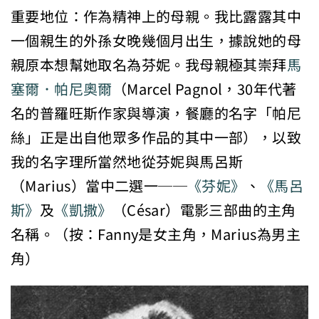
重要地位：作為精神上的母親。我比露露其中
一個親生的外孫女晚幾個月出生，據說她的母
親原本想幫她取名為芬妮。我母親極其崇拜
馬
塞爾．帕尼奧爾
（Marcel Pagnol，30年代著
名的普羅旺斯作家與導演，餐廳的名字「帕尼
絲」正是出自他眾多作品的其中一部），以致
我的名字理所當然地從芬妮與馬呂斯
（Marius）當中二選一──
《芬妮》
、
《馬呂
斯》
及
《凱撒》
（César）電影三部曲的主角
名稱。（按：Fanny是女主角，Marius為男主
角）