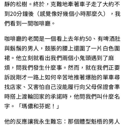
靜的松樹。終於，克難地牽著車子走了大約不
到20分鐘後（感覺像好幾個小時那麼久），我
們看到一間咖啡廳。
咖啡廳的老闆是一個看上去年約50、有啤酒肚
與鬍鬚的男人，鼓脹的腰上還圍了一片白色圍
裙。他立刻就看出我們兩個小鬼頭遇到了麻
煩，問我們發生什麼事。然而，就在我們正要
訴說剛才一路上如何辛苦地推著爆胎的單車尋
找店家、又害怕自己沒能履行向父母保證會準
時搭上渡輪回家的承諾時，他問我們叫什麼名
字。「瑪儂和芬妮！」
他的反應讓我永生難忘：那個體型魁梧的男人