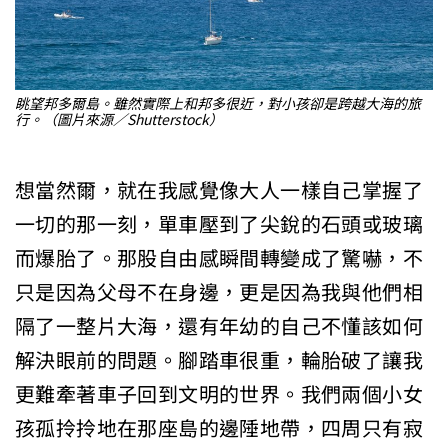
眺望邦多爾島。雖然實際上和邦多很近，對小孩卻是跨越大海的旅
行。（圖片來源／Shutterstock）
想當然爾，就在我感覺像大人一樣自己掌握了
一切的那一刻，單車壓到了尖銳的石頭或玻璃
而爆胎了。那股自由感瞬間轉變成了驚嚇，不
只是因為父母不在身邊，更是因為我與他們相
隔了一整片大海，還有年幼的自己不懂該如何
解決眼前的問題。腳踏車很重，輪胎破了讓我
更難牽著車子回到文明的世界。我們兩個小女
孩孤拎拎地在那座島的邊陲地帶，四周只有寂