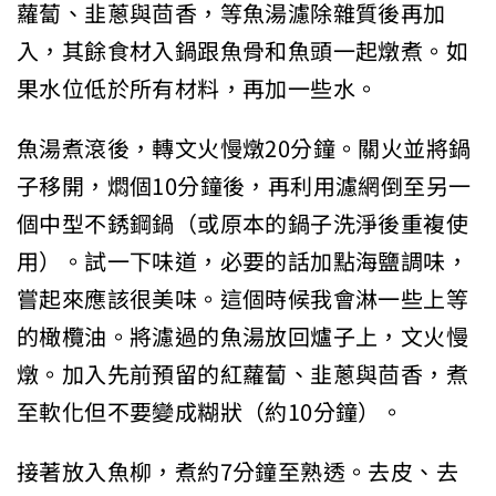
蘿蔔、韭蔥與茴香，等魚湯濾除雜質後再加
入，其餘食材入鍋跟魚骨和魚頭一起燉煮。如
果水位低於所有材料，再加一些水。
魚湯煮滾後，轉文火慢燉20分鐘。關火並將鍋
子移開，燜個10分鐘後，再利用濾網倒至另一
個中型不銹鋼鍋（或原本的鍋子洗淨後重複使
用）。試一下味道，必要的話加點海鹽調味，
嘗起來應該很美味。這個時候我會淋一些上等
的橄欖油。將濾過的魚湯放回爐子上，文火慢
燉。加入先前預留的紅蘿蔔、韭蔥與茴香，煮
至軟化但不要變成糊狀（約10分鐘）。
接著放入魚柳，煮約7分鐘至熟透。去皮、去