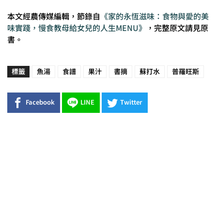
本文經農傳媒編輯，節錄自
《家的永恆滋味：食物與愛的美
味實踐，慢食教母給女兒的人生MENU》
，完整原文請見原
書。
標籤
魚湯
食譜
果汁
書摘
蘇打水
普羅旺斯
Facebook
LINE
Twitter