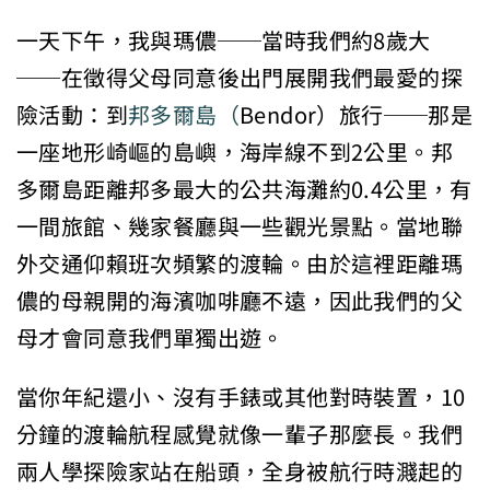
一天下午，我與瑪儂──當時我們約8歲大
──在徵得父母同意後出門展開我們最愛的探
險活動：到
邦多爾島（
Bendor）旅行──那是
一座地形崎嶇的島嶼，海岸線不到2公里。邦
多爾島距離邦多最大的公共海灘約0.4公里，有
一間旅館、幾家餐廳與一些觀光景點。當地聯
外交通仰賴班次頻繁的渡輪。由於這裡距離瑪
儂的母親開的海濱咖啡廳不遠，因此我們的父
母才會同意我們單獨出遊。
當你年紀還小、沒有手錶或其他對時裝置，10
分鐘的渡輪航程感覺就像一輩子那麼長。我們
兩人學探險家站在船頭，全身被航行時濺起的