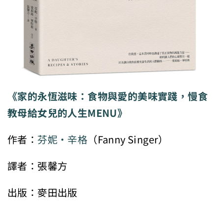
《家的永恆滋味：食物與愛的美味實踐，慢食
教母給女兒的人生MENU》
作者：
芬妮・辛格
（Fanny Singer）
譯者：張馨方
出版：麥田出版