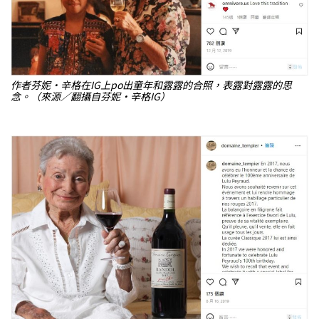
作者芬妮・辛格在IG上po出童年和露露的合照，表露對露露的思
念。（來源／翻攝自芬妮・辛格IG）