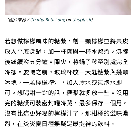
（圖片來源／
Charity Beth Long
on
Unsplash
）
若想做檸檬風味的糖漿，削一顆檸檬並將果皮
放入平底深鍋，加一杯糖與一杯水熬煮，沸騰
後繼續滾五分鐘。關火，將鍋子移至別處完全
冷卻。要喝之前，玻璃杯放一大匙糖漿與幾顆
冰塊，一顆檸檬榨汁，加入冷水或氣泡水即
可。想喝甜一點的話，糖漿就多放一些。沒用
完的糖漿可裝密封罐冷藏，最多保存一個月。
沒有比這更好喝的檸檬汁了，那柑橘的滋味濃
烈，在炎炎夏日裡無疑是最提神的飲料。