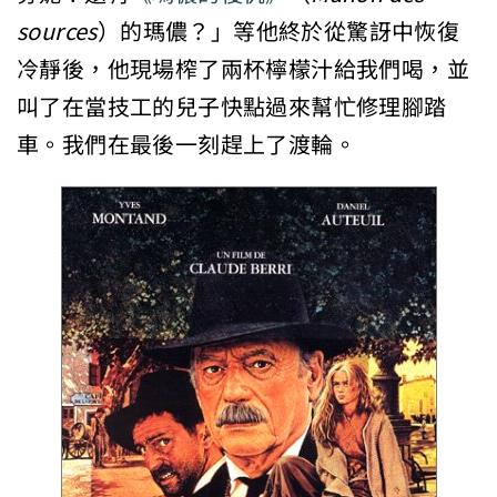
sources
）的瑪儂？」等他終於從驚訝中恢復
冷靜後，他現場榨了兩杯檸檬汁給我們喝，並
叫了在當技工的兒子快點過來幫忙修理腳踏
車。我們在最後一刻趕上了渡輪。