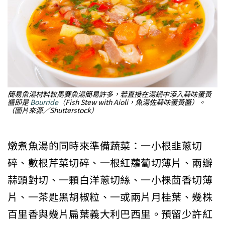
簡易魚湯材料較馬賽魚湯簡易許多，若直接在湯鍋中添入蒜味蛋黃
醬即是
Bourride
（Fish Stew with Aioli，魚湯佐蒜味蛋黃醬）。
（圖片來源／Shutterstock）
燉煮魚湯的同時來準備蔬菜：一小根韭蔥切
碎、數根芹菜切碎、一根紅蘿蔔切薄片、兩瓣
蒜頭對切、一顆白洋蔥切絲、一小棵茴香切薄
片、一茶匙黑胡椒粒、一或兩片月桂葉、幾株
百里香與幾片扁葉義大利巴西里。預留少許紅