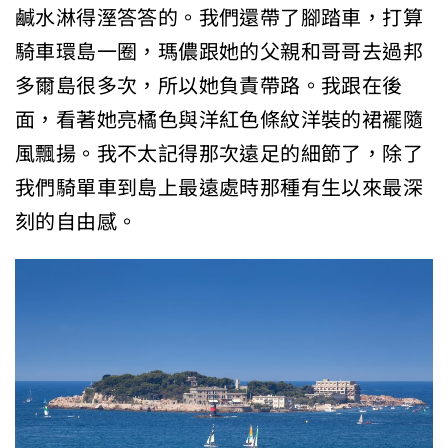
鹹水淋得溼答答的。我們還帶了腳踏車，打算
騎車環島一圈，瑪儂跟她的父親和哥哥去過邦
多爾島很多次，所以她負責帶路。我跟在後
面，看著她亮橘色與洋紅色條紋洋裝的裙襬隨
風飄揚。我不太記得那次遠足的細節了，除了
我們騎單車到島上最遠處時那種有生以來最深
刻的自由感。