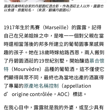
露露百歲時和自家的丹碧園紅酒合影。作為酒莊主人以外，露露也
以食譜、廚藝知名。（來源／翻攝丹碧園IG）
1917年生於馬賽（Marseille）的露露，記得
自己在兄弟姐妹之中，是唯一一個對父親在當
時還相當落後的邦多所建立的葡萄園事業感興
趣的孩子。她在18歲時嫁給路西恩，兩人搬到
了丹碧園酒莊的19世紀別墅，開始釀造
慕合懷
特
（Mourvèdre）品種的葡萄酒，這不僅使它
們顯得與眾不同，最終也為當地出產的酒贏得
了專屬的
原產地名稱控制
（appellation
d’origine contrôlée，AOC）標誌。
在我心目中，露露就是我的外婆，或至少具有