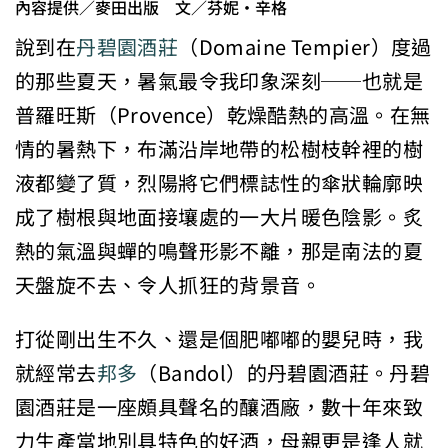
內容提供／麥田出版 文／芬妮・辛格
說到在
丹碧園酒莊
（Domaine Tempier）度過
的那些夏天，暑氣最令我印象深刻──也就是
普羅旺斯（Provence）乾燥酷熱的高溫。在無
情的暑熱下，布滿沿岸地帶的松樹枝幹裡的樹
液都變了質，烈陽將它們標誌性的傘狀輪廓映
成了樹根與地面接壤處的一大片暖色陰影。炙
熱的氣溫與蟬的鳴聲形影不離，那是南法的夏
天盤旋不去、令人抓狂的背景音。
打從剛出生不久、還是個肥嘟嘟的嬰兒時，我
就經常去
邦多
（Bandol）的丹碧園酒莊。丹碧
園酒莊是一座頗具聲名的釀酒廠，數十年來致
力生產當地別具特色的好酒，母親更是逢人就