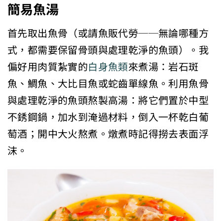
簡易魚湯
首先取出魚骨（或請魚販代勞──無論哪種方
式，都需要保留骨頭與處理乾淨的魚頭）。我
偏好用肉質紮實的
白身魚類
來煮湯：岩石斑
魚、鯛魚、大比目魚或蛇齒單線魚。利用魚骨
與處理乾淨的魚頭熬製高湯：將它們置於中型
不銹鋼鍋，加水到淹過材料，倒入一杯乾白葡
萄酒；開中大火熬煮。燉煮時記得撈去表面浮
沫。