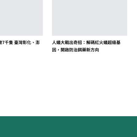
7千隻 臺灣彰化、澎
人蟻大戰出奇招：解碼紅火蟻超級基
因，開啟防治餌藥新方向