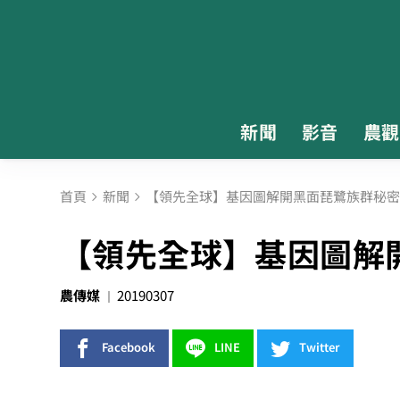
新聞
影音
農觀
首頁
新聞
【領先全球】基因圖解開黑面琵鷺族群秘密
【領先全球】基因圖解
農傳媒
20190307
Facebook
LINE
Twitter