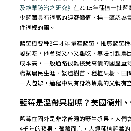
及雜草防治之研究》
在2015年種植一批
少藍莓具有很高的經濟價值，楊士藝認為
件很棒的事。
藍莓樹要種3年才能量產藍莓，推廣藍莓
婆試吃，他會說又小又難吃，無法引起農
成本高，一般通路很難接受高價的國產藍
職業農民生涯，繁殖樹苗、種植果樹、田
一人包辦，過程中只有身為蜂農的父親有
藍莓是溫帶果樹嗎？美國德州、
藍莓在國外是非常普遍的野生漿果，人們
4千年的蘋果、葡萄而言，人類種植藍莓的