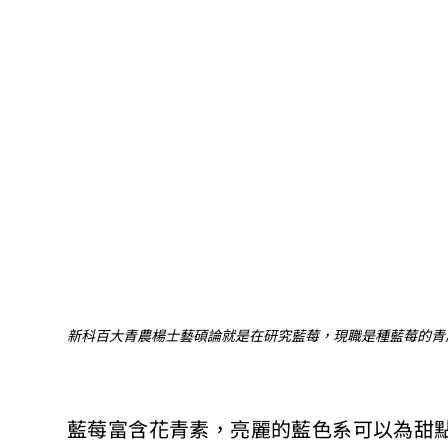
新科百大青農楊士藝碩論就是在研究藍莓，現職是種藍莓的青
藍莓富含花青素，亮麗的藍色系可以為甜