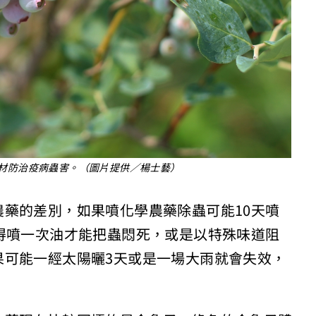
材防治疫病蟲害。（圖片提供／楊士藝）
藥的差別，如果噴化學農藥除蟲可能10天噴
得噴一次油才能把蟲悶死，或是以特殊味道阻
果可能一經太陽曬3天或是一場大雨就會失效，