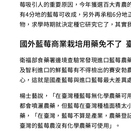
莓吸引人的重要原因，今年獲選百大青農
有4分地的藍莓可收成，另外再承租6分地
物，求學時期就決定種它研究它了，其實
國外藍莓商業栽培用藥免不了 
衛福部食藥署邊境查驗常發現進口藍莓農
及智利進口的鮮藍莓有不得檢出的賽安勃
心，這就是國產藍莓與進口藍莓最大差異
楊士藝說，「在臺灣種藍莓無化學農藥可
都會噴灑農藥，但藍莓在臺灣種植面積太
藥，「在臺灣，藍莓不算是產業，農藥登
臺灣的藍莓農沒有化學農藥可使用」。