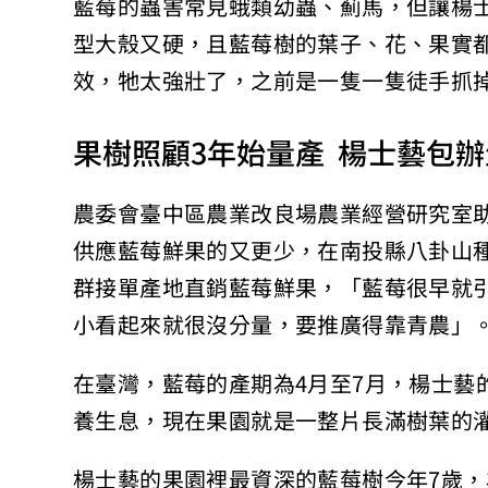
藍莓的蟲害常見蛾類幼蟲、薊馬，但讓楊
型大殼又硬，且藍莓樹的葉子、花、果實
效，牠太強壯了，之前是一隻一隻徒手抓
果樹照顧3年始量產 楊士藝包
農委會臺中區農業改良場農業經營研究室
供應藍莓鮮果的又更少，在南投縣八卦山
群接單產地直銷藍莓鮮果，「藍莓很早就
小看起來就很沒分量，要推廣得靠青農」
在臺灣，藍莓的產期為4月至7月，楊士藝
養生息，現在果園就是一整片長滿樹葉的
楊士藝的果園裡最資深的藍莓樹今年7歲，