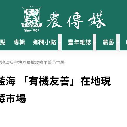
點
專輯
鄉間小路
豐年雜誌
農藝
在地現採完熟風味搶攻鮮果藍莓市場
藍海 「有機友善」在地現
莓市場