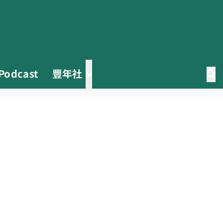
Podcast
豐年社
茶改場輔導低碳生產、碳足跡揭露
「茶毅思」、「日月老茶廠」產品
取得碳標籤
不實謠言致花生跌價 卓榮泰裁示