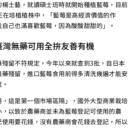
的楊士藝，就讀碩士班時就開始種植藍莓，目前
正在培植植株中，「藍莓是高經濟價值的作
我自己也滿喜歡藍莓，因為酸酸甜甜的」。
臺灣無藥可用全拚友善有機
藥殘留不符規定，今年以來就查到3批，自日本
農藥殘留，進口藍莓食用前得多清洗幾遍才能安
處。
用，這是第一個市場區隔」，國外大型商業栽培
小，以致於農藥商並未為藍莓登記可使用的農
記使用要花錢，沒有農藥商會花錢去登記，所以