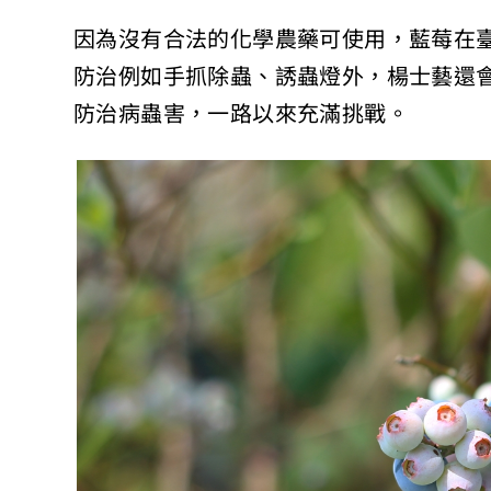
因為沒有合法的化學農藥可使用，藍莓在
防治例如手抓除蟲、誘蟲燈外，楊士藝還
防治病蟲害，一路以來充滿挑戰。