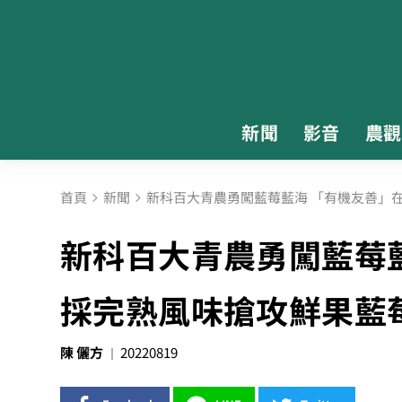
新聞
影音
農觀
首頁
新聞
新科百大青農勇闖藍莓藍海 「有機友善」
新科百大青農勇闖藍莓
採完熟風味搶攻鮮果藍
陳 儷方
20220819