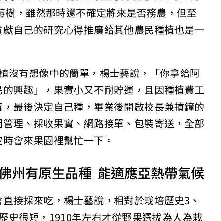
藍莓樹，雖然那時還不確定將來是否務農，但至
貢獻自己的研究心得推廣給其他農民種植也是一
種植沒有想像中的簡單，楊士藝說，「你拿給阿
民的興趣」，果實小又不耐貯運，且因種植費工
莓，最後決定自己種，畢業後開啟校長兼摃鐘的
間管理、採收果實、網路接單、包裝寄送，全部
空時會來果園裡幫忙一下。
佛州有原生品種 能適應亞熱帶氣候
會直接採來吃，楊士藝說，相對於栽培歷史3、
歷史很短，1910年左右才從野果選拔為人為栽