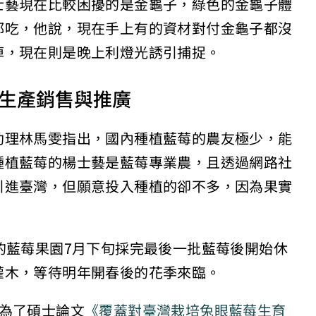
士藝現在比較困擾的是金龜子，綠色的金龜子體
都吃，他說，現在手上有的資材對付金龜子都沒
掉，現在則是晚上利燈光誘引捕捉。
辦生產銷售與推廣
助理林馬雯指出，國內種植藍莓的農友極少，能
種植藍莓的楊士藝是藍莓專業農，且透過網路社
引進臺灣，但願意投入種植的卻不多，因為果實
。
的藍莓果園7月下旬採完最後一批藍莓後開始休
灌木，等待明年開春後的花季來臨。
為了碩士論文
《覆蓋對臺灣栽培兔眼藍莓生育