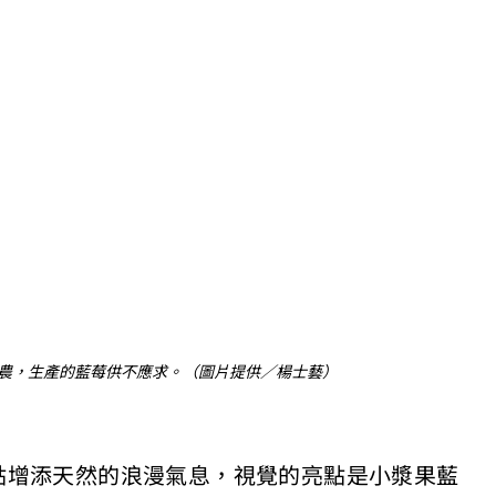
農，生產的藍莓供不應求。（圖片提供／楊士藝）
點增添天然的浪漫氣息，視覺的亮點是小漿果藍