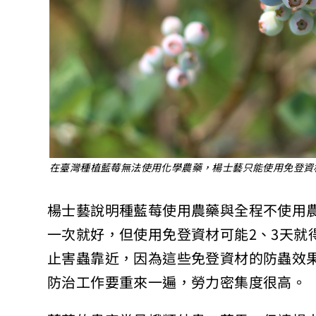
在臺灣種植藍莓無法使用化學農藥，楊士藝只能使用免登資
楊士藝說明種藍莓使用農藥與全程不使用農
一次就好，但使用免登資材可能2、3天就
止害蟲靠近，因為這些免登資材的防蟲效
防治工作要重來一遍，勞力密集度很高。