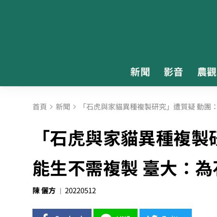
新聞
影音
農觀
首頁
新聞
「石虎與家貓異種複製研究」遭質疑 動團
「石虎與家貓異種複製
能生不需複製 臺大：
陳 儷方
20220512