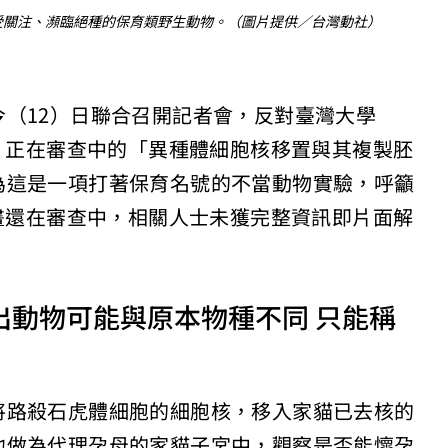
極受關注、瀕臨絕種的保育類野生動物。（圖片提供／台灣動社）
（12）日聯合召開記者會，反對臺灣大學
C）正在審查中的「異種體細胞核移置與其複製胚
為這是一項打著保育名號的不當動物實驗，呼籲
計畫還在審查中，相關人士未獲完整資訊即片面解
出動物可能與原本物種不同 只能稱
將路殺石虎體細胞的細胞核，移入家貓已去核的
他做為代理孕母的家貓子宮中，觀察是否能懷孕