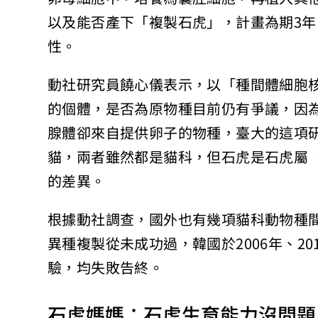
以及能否產下「複製石虎」，計畫為期3
性。
動社研究員饒心儀表示，以「種間體細胞核
的個體，是否為原物種目前仍有爭議，因
腺體卻來自提供卵子的物種，臺大的這項
貓，兩者雖然都是貓科，但石虎是石虎屬
的差異。
根據動社調查，國外也有幾項貓科動物種
異種複製從未成功過，韓國於2006年、2
驗，均失敗告終。
石虎媽媽：石虎生育能力沒問題