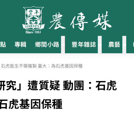
點
專輯
鄉間小路
豐年雜誌
農藝
：石虎能生不需複製 臺大：為石虎基因保種
研究」遭質疑 動團：石虎
為石虎基因保種