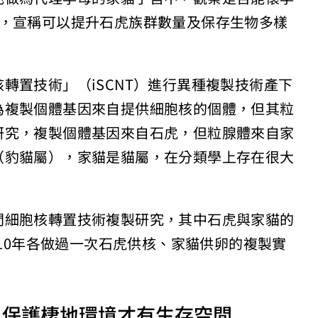
年，宣稱可以提升石虎族群數量及保存生物多樣
轉置技術」（iSCNT）進行異種複製技術產下
為複製個體基因來自提供細胞核的個體，但其粒
研究，複製個體基因來自石虎，但粒腺體來自家
（豹貓屬），家貓是貓屬，在分類學上存在很大
間細胞核轉置技術複製研究，其中石虎與家貓的
010年各做過一次石虎供核、家貓供卵的複製實
 保護棲地環境才有生存空間