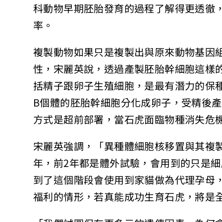
科動物早期胚胎發育的過程了解得更透徹
率。
複製動物如果只是複製出與原來動物基因
性，宋麗英說，透過產製胚胎幹細胞這樣
括精子跟卵子生殖細胞，是最有潛力的保
B個體的胚胎幹細胞分化成卵子，受精後
方式是超前部署，當石虎面臨物種消失危
宋麗英強調，「異種體細胞核移置與其複
年，前2年都是體外試驗，會用到的只是細
到了這個階段會使用到家貓做為代理孕母
福利的情形，若真能成功生育石虎，將是