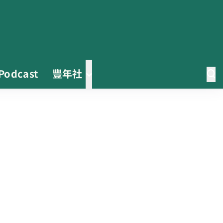
Podcast
豐年社
茶改場輔導低碳生產、碳足跡揭露
「茶毅思」、「日月老茶廠」產品
取得碳標籤
不實謠言致花生跌價 卓榮泰裁示