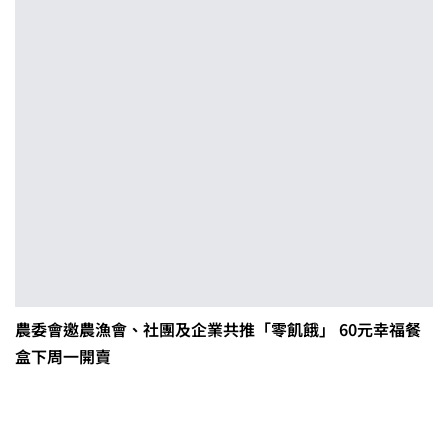
農委會邀農漁會、社團及企業共推「零飢餓」 60元幸福餐
盒下周一開賣