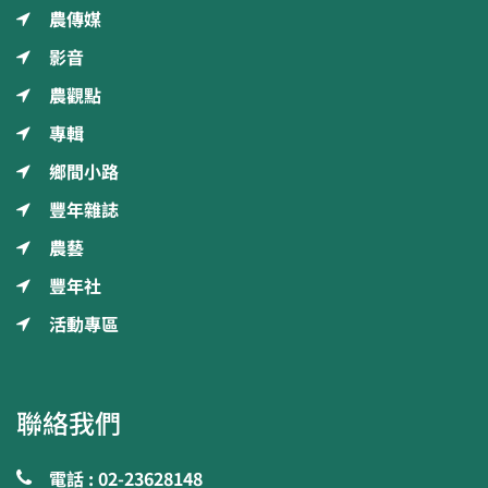
農傳媒
影音
農觀點
專輯
鄉間小路
豐年雜誌
農藝
豐年社
活動專區
聯絡我們
電話 : 02-23628148