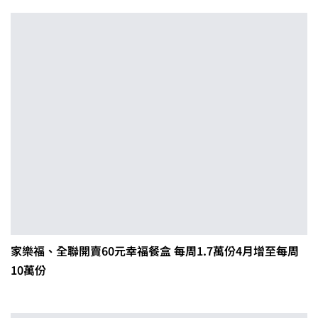
家樂福、全聯開賣60元幸福餐盒 每周1.7萬份4月增至每周
10萬份