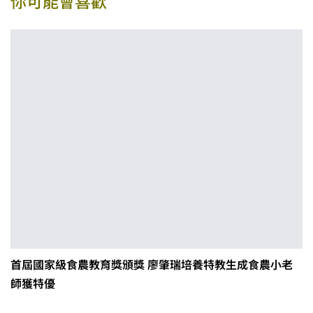
你可能會喜歡
首屆國家級食農教育獎頒獎 廖肇瑞培養特教生成食農小老
師獲特優