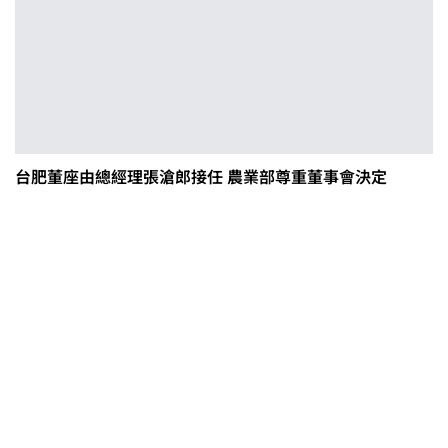
台肥董座由總經理張滄郎接任 農業部尊重董事會決定
0608豪雨農損水稻居冠 農糧署協調
溼穀調運2.2萬公噸 公糧收購量能已
恢復