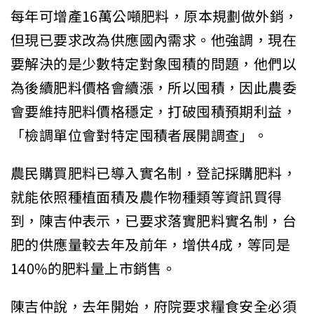
每年可增產16萬公噸肥料，原本規劃做外銷，
但現已要求改為供應國內需求。他強調，現在
要解決的是少數特定對象囤積的問題，他們以
為後續肥料價格會續漲，所以囤積，因此農委
會要維持肥料價格穩定，打破囤積預期利益，
「檢調單位會對特定囤積者展開調查」。
農民購買肥料已導入實名制，登記採購肥料，
就能依照種植面積及農作物種類等資訊買得
到，陳吉仲表示，已要求落實肥料實名制，台
肥的供應量較去年及前年，增供4成，等同是
140%的肥料量上市銷售。
陳吉仲說，去年開始，府院要求糧食安全必須