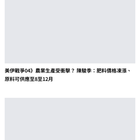
美伊戰爭04》農業生產受衝擊？ 陳駿季：肥料價格凍漲、
原料可供應至8至12月