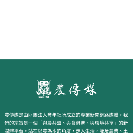
第二屆「臺灣繪果季」國產水果繪
畫比賽開跑 優等得主可獲千元禮券
農傳媒是由財團法人豐年社所成立的專業新聞網路媒體，我
們的宗旨是一個「與農共聲、與食俱進、與環境共享」的新
媒體平台。站在以農為本的角度，走入生活，觸及農業、土