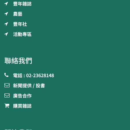
豐年雜誌
農藝
豐年社
活動專區
聯絡我們
電話 : 02-23628148
新聞提供 / 投書
廣告合作
購買雜誌