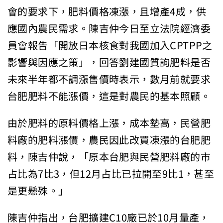
會的要求下，肥料價格凍漲，且增產4成，供
應國內農民需求。陳吉仲今日至立法院經濟委
員會報告「開放日本核食對我國加入CPTPP之
影響與因應之策」，回答劉建國質詢肥料是否
未來半年都不調漲售價時表示，數月前就要求
台肥肥料不能漲價，這是對農民的基本照顧。
由於肥料的原料價格上漲，成本墊高，民營肥
料廠的肥料漲價，農民因此改買凍漲的台肥肥
料，陳吉仲說，「原本台肥與民營肥料廠的市
占比為7比3，但12月占比已拉開至9比1，甚至
是更懸殊。」
陳吉仲指出，台肥擴建C10廠已於10月量產，