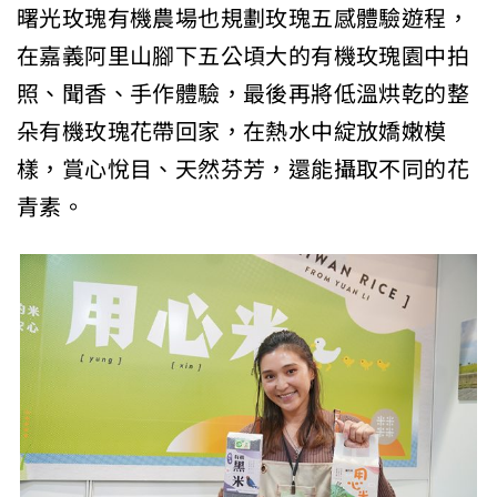
曙光玫瑰有機農場也規劃玫瑰五感體驗遊程，
在嘉義阿里山腳下五公頃大的有機玫瑰園中拍
照、聞香、手作體驗，最後再將低溫烘乾的整
朵有機玫瑰花帶回家，在熱水中綻放嬌嫩模
樣，賞心悅目、天然芬芳，還能攝取不同的花
青素。