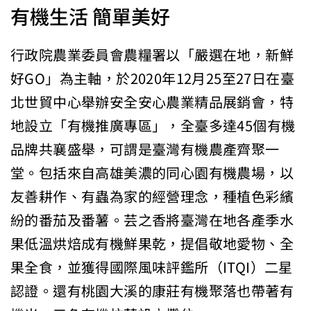
有機生活 簡單美好
行政院農業委員會農糧署以「嚴選在地，新鮮
好GO」為主軸，於2020年12月25至27日在臺
北世貿中心舉辦安全安心農業精品展銷會，特
地設立「有機推廣專區」，全臺多達45個有機
品牌共襄盛舉，可謂是臺灣有機農產齊聚一
堂。包括來自高雄美濃的同心園有機農場，以
友善耕作、有蟲為家的經營理念，種植色彩繽
紛的番茄及番薯。芸之香將臺灣在地各產季水
果低溫烘焙成有機鮮果乾，提倡敬地愛物、全
果全食，並獲得國際風味評鑑所（ITQI）二星
認證。還有桃園大溪的康莊有機聚落也帶著有