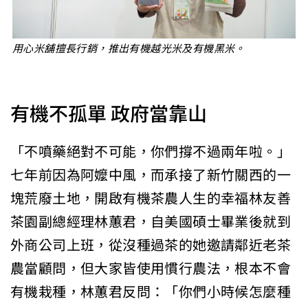
用心米舖擅長行銷，推出有機越光米及有機黑米。
有機不孤單 政府當靠山
「不噴藥絕對不可能，你們撐不過兩年啦。」
七年前因為阿嬤中風，而承接了新竹關西的一
塊荒廢土地，開啟有機茶農人生的幸福林友善
茶園副總經理林蕙君，自美國碩士畢業後就到
外商公司上班，從沒種過茶的她邀請鄰近老茶
農當顧問，但大家皆使用慣行農法，根本不會
有機栽種，林蕙君反問：「你們小時候怎麼種