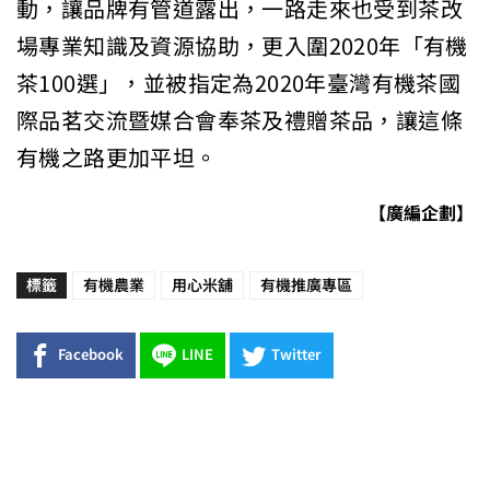
動，讓品牌有管道露出，一路走來也受到茶改
場專業知識及資源協助，更入圍2020年「有機
茶100選」，並被指定為2020年臺灣有機茶國
際品茗交流暨媒合會奉茶及禮贈茶品，讓這條
有機之路更加平坦。
【廣編企劃】
標籤
有機農業
用心米舖
有機推廣專區
Facebook
LINE
Twitter