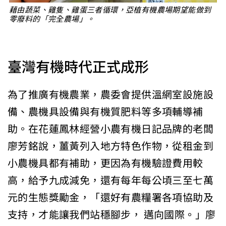
藉由蔬菜、雞隻、雞蛋三者循環，亞植有機農場期望能做到
零廢料的「完全農場」。
臺灣有機時代正式成形
為了推廣有機農業，農委會提供溫網室設施設
備、農機具設備與有機質肥料等多項輔導補
助。在花蓮鳳林經營小農有機日記品牌的老闆
廖芳銘說，薑黃列入地方特色作物，從租金到
小農機具都有補助，更因為有機驗證費用較
高，給予九成減免，還有每年每公頃三至七萬
元的生態獎勵金，「還好有農糧署各項協助及
支持，才能讓我們站穩腳步， 邁向國際。」廖