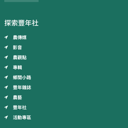
探索豐年社
農傳媒
影音
農觀點
專輯
鄉間小路
豐年雜誌
農藝
豐年社
活動專區