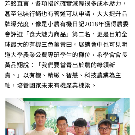
芳銘直言，各項措施確實減輕很多成本壓力，
甚至包裝行銷也有管道可以申請，大大提升品
牌曝光度，像是小農有機日記2018年獲得農委
會評選「食大魅力商品」第二名，更是目前全
球最大的有機三色薑黃田。展銷會中也可見明
道大學農業公費專班學生的攤位，系學會會長
黃品翔說：「我們要當青出於農的綠領新
貴。」以有機、精緻、智慧、科技農業為主
軸，培養國家未來有機產業棟梁。