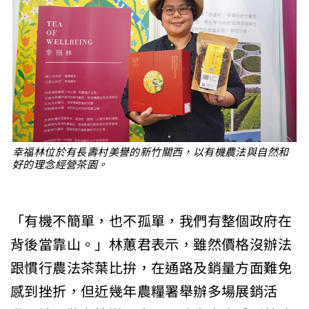
幸福林位於有長壽村美譽的新竹關西，以有機農法與自然和
好的理念經營茶園。
「有機不簡單，也不孤單，我們有整個政府在
背後當靠山。」林蕙君表示，雖然價格沒辦法
跟慣行農法茶葉比拚，在通路及銷量方面難免
感到挫折，但近幾年農糧署舉辦多場展銷活