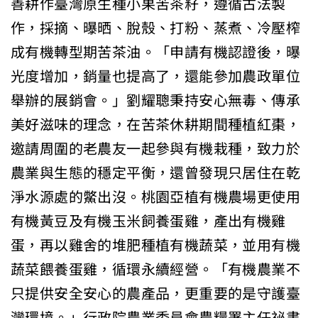
善耕作臺灣原生種小果苦茶籽，遵循古法製
作，採摘、曝晒、脫殼、打粉、蒸煮、冷壓榨
成有機轉型期苦茶油。「申請有機認證後，曝
光度增加，銷量也提高了，還能參加農政單位
舉辦的展銷會。」劉耀聰秉持安心無毒、傳承
美好滋味的理念，在苦茶休耕期間種植紅棗，
邀請周圍的老農友一起參與有機栽種，致力於
農業與生態的穩定平衡，還曾發現只居住在乾
淨水源處的鱉出沒。桃園亞植有機農場更使用
有機黃豆及有機玉米飼養蛋雞，產出有機雞
蛋，再以雞舍的堆肥種植有機蔬菜，並用有機
蔬菜餵養蛋雞，循環永續經營。「有機農業不
只提供安全安心的農產品，更重要的是守護臺
灣環境。」行政院農業委員會農糧署主任祕書