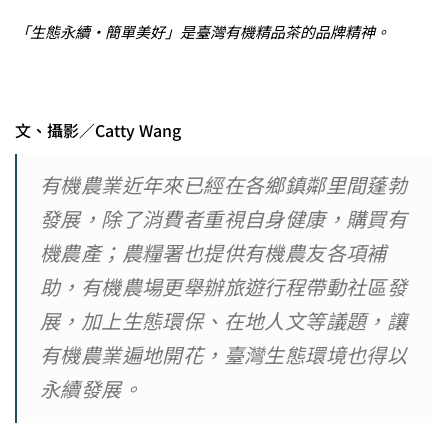
「生態永續・簡單美好」是臺灣有機精品茶的品牌精神。
文、攝影／Catty Wang
有機農業近年來已經在各鄉鎮鄰里間蓬勃
發展，除了消費者重視自身健康，購買有
機農產；農糧署也提供有機農友各項補
助，有機農場更舉辦旅遊行程帶動社區發
展，加上生態環保、在地人文等議題，讓
有機農業遍地開花，臺灣生態環境也得以
永續發展。