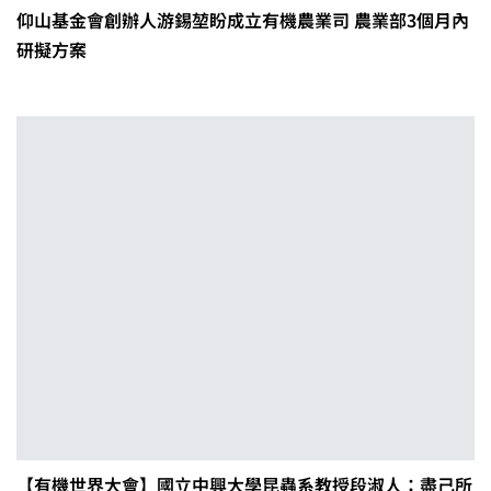
仰山基金會創辦人游錫堃盼成立有機農業司 農業部3個月內
研擬方案
【有機世界大會】國立中興大學昆蟲系教授段淑人：盡己所