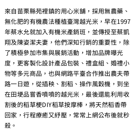
來自苗栗縣苑裡鎮的用心米舖，採用無農藥、
無化肥的有機農法種植臺灣越光米，早在1997
年蔡水允就加入有機米產銷班，並傳授至蔡凱
翔及陳姿潔夫妻，他們深知行銷的重要性，除
了積極參加市集與展銷活動，增加品牌曝光
度，更客製化設計產品包裝、禮盒組、婚禮小
物等多元商品，也與網路平臺合作推出農夫帶
路一日遊，從插秧、割稻、操作風穀機，到坐
在田埂品嘗香噴噴的越光米，最後還能利用收
割後的稻草梗DIY稻草按摩棒，將天然稻香帶
回家，行程療癒又紓壓，常常上網公布後就秒
殺。