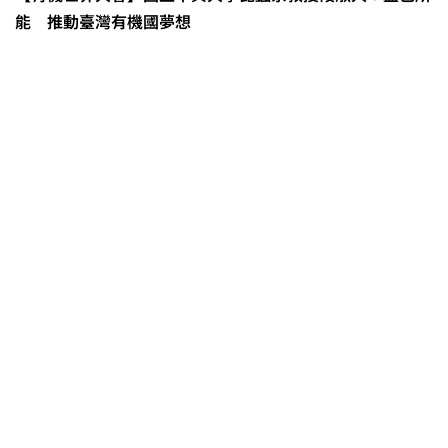
能 推動臺灣有機國夢想
0608豪雨農損水稻居冠 農糧署協調
溼穀調運2.2萬公噸 公糧收購量能已
恢復
2026臺灣竹博覽會今開幕 六大衛星
展區跨縣市接力展至9月