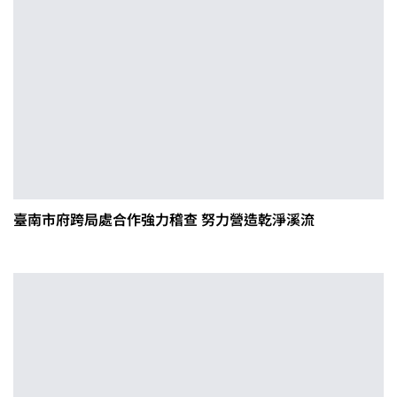
臺南市府跨局處合作強力稽查 努力營造乾淨溪流