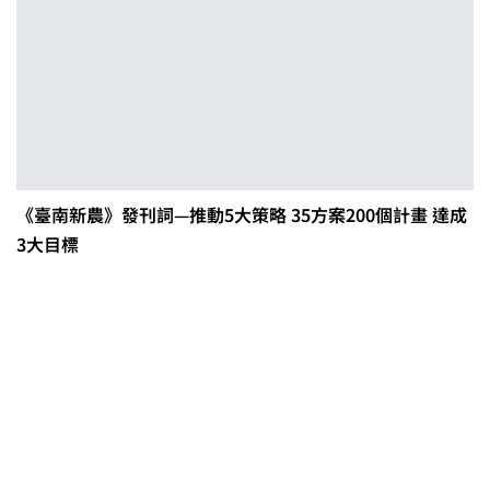
《臺南新農》發刊詞—推動5大策略 35方案200個計畫 達成
3大目標
0608豪雨農損水稻居冠 農糧署協調