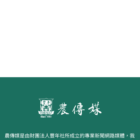
第二屆「臺灣繪果季」國產水果繪
畫比賽開跑 優等得主可獲千元禮券
農傳媒是由財團法人豐年社所成立的專業新聞網路媒體，我