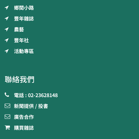
鄉間小路
豐年雜誌
農藝
豐年社
活動專區
聯絡我們
電話 : 02-23628148
新聞提供 / 投書
廣告合作
購買雜誌