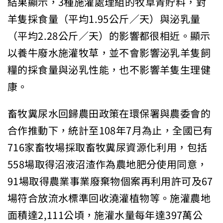
結果顯示，3種施灌處理組的牧草青貯料，對
羊隻採食量（平均1.95公斤／天）與泌乳量
（平均2.28公斤／天）的影響都很相近。顯示
以養牛廢水施灌牧草，並不會影響泌乳羊隻飼
糧的採食量與泌乳性能，也不影響羊隻生理健
康。
畜牧糞尿水回歸農田政策在環保署與農委會的
合作推動下，統計至108年7月為止，全國已有
716家畜牧場採取畜牧糞尿資源化利用，包括
558場取得沼液沼渣作為農地肥分使用同意，
91場取得農業事業廢棄物個案再利用許可及67
場符合放流水標準回收澆灌植物等。施灌農地
面積達2,111公頃，施灌水量每年達397萬公