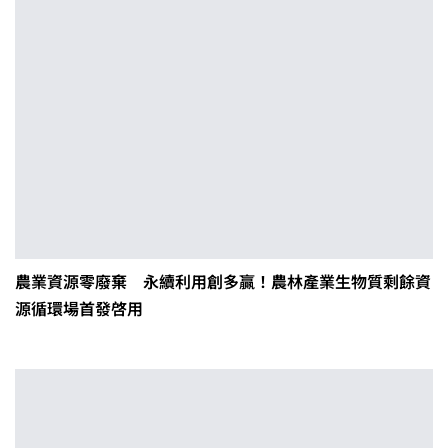
農業資源零廢棄 永續利用創多贏！農林產業生物質剩餘資
源循環場首發啓用