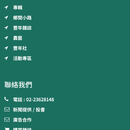
專輯
鄉間小路
豐年雜誌
農藝
豐年社
活動專區
聯絡我們
電話 : 02-23628148
新聞提供 / 投書
廣告合作