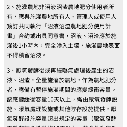
2、施灌農地非沼液沼渣農地肥分使用者所
有，應與施灌農地所有人、管理人或使用人
簽訂共同執行「沼液沼渣農地肥分使用計
畫」合約或出具同意書，沼液、沼渣應於施
灌後1小時內，完全滲入土壤，施灌農地表面
不得積留沼液。
3、厭氧發酵後或再經曝氣處理後產生的沼
液、沼渣，全量施灌於農地，作為農地肥分
者，應備有暫停施灌期間的應變緩衝容量。
該應變緩衝容量10天以上，需由厭氧發酵設
施、曝氣處理設施或其他貯存設施提供，厭
氧發酵設施容量超出規定的容量（厭氧發酵