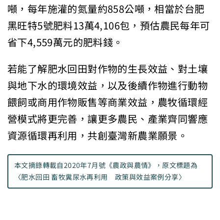
噸，每年施灌的氮量約858公噸，相當於台肥
黑旺特5號肥料13萬4,106包，預估農民每年可
省下4,559萬元的肥料錢。
若能了解肥水回田對作物的生長效益、對土壤
與地下水的環境效益，以及後續作物進行動物
餵飼或商用作物販售等商業效益，農牧循環經
營模式將更完善，讓更多農民、產業齊同響應
資源循環再利用，共創臺灣新農業願景。
本文摘錄轉載自
2020年7月號《農政與農情》
，原文標題為
〈肥水回田 畜牧糞尿水再利用 政策與效益案例分享〉