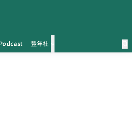
Podcast
豐年社
茶改場輔導低碳生產、碳足跡揭露
「茶毅思」、「日月老茶廠」產品
取得碳標籤
不實謠言致花生跌價 卓榮泰裁示