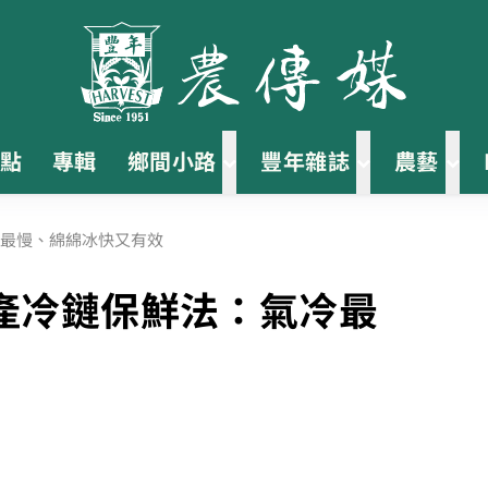
點
專輯
鄉間小路
豐年雜誌
農藝
最慢、綿綿冰快又有效
產冷鏈保鮮法：氣冷最