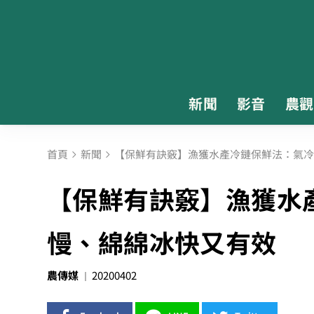
新聞
影音
農觀
首頁
新聞
【保鮮有訣竅】漁獲水產冷鏈保鮮法：氣冷
【保鮮有訣竅】漁獲水
慢、綿綿冰快又有效
農傳媒
20200402