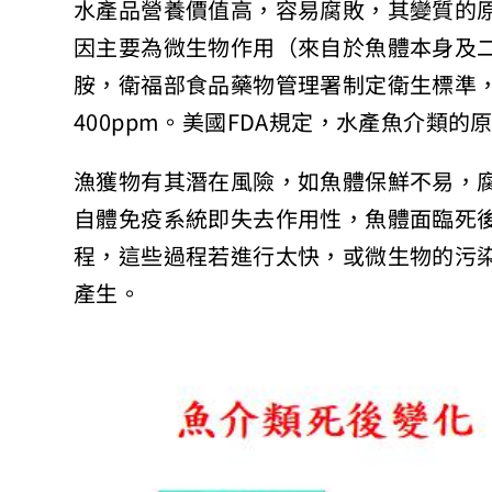
水產品營養價值高，容易腐敗，其變質的
因主要為微生物作用（來自於魚體本身及
胺，衛福部食品藥物管理署制定衛生標準，
400ppm。美國FDA規定，水產魚介類的
漁獲物有其潛在風險，如魚體保鮮不易，
自體免疫系統即失去作用性，魚體面臨死
程，這些過程若進行太快，或微生物的污
產生。