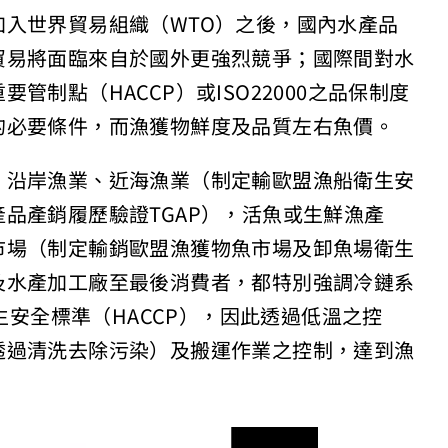
入世界貿易組織（WTO）之後，國內水產品
貿易將面臨來自於國外更強烈競爭；國際間對水
制點（HACCP）或ISO22000之品保制度
的必要條件，而漁獲物鮮度及品質左右魚價。
、沿岸漁業、近海漁業（制定輸歐盟漁船衛生安
品產銷履歷驗證TGAP），活魚或生鮮漁產
市場（制定輸銷歐盟漁獲物魚市場及卸魚場衛生
及水產加工廠至最後消費者，都特別強調冷鏈系
域的衛生安全標準（HACCP），因此透過低溫之控
透過清洗去除污染）及搬運作業之控制，達到漁