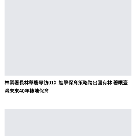
林業署長林華慶專訪01》進擊保育策略跨出國有林 著眼臺
灣未來40年棲地保育