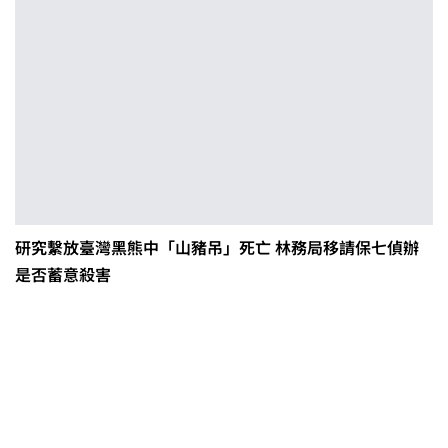
研究繫放臺灣黑熊中「山豬吊」死亡 林務局移請保七偵辦
是否蓄意殺害