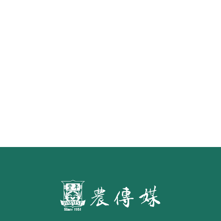
預告橄欖油品名標示草案 預定明年
7月施行
第二屆「臺灣繪果季」國產水果繪
畫比賽開跑 優等得主可獲千元禮券