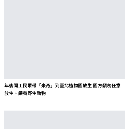
年後開工民眾帶「米奇」到臺北植物園放生 園方籲勿任意
放生、餵養野生動物