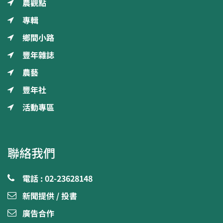
農觀點
專輯
鄉間小路
豐年雜誌
農藝
豐年社
活動專區
聯絡我們
電話 : 02-23628148
新聞提供 / 投書
廣告合作