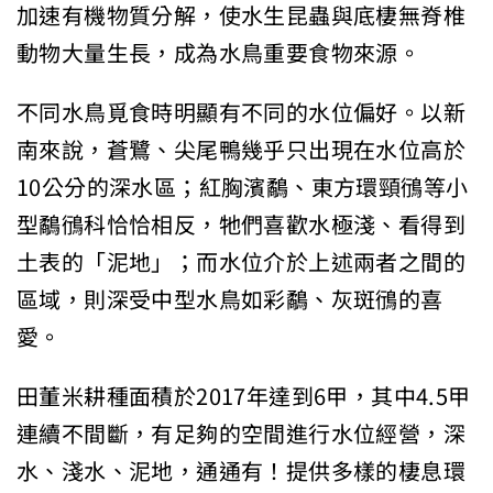
加速有機物質分解，使水生昆蟲與底棲無脊椎
動物大量生長，成為水鳥重要食物來源。
不同水鳥覓食時明顯有不同的水位偏好。以新
南來說，蒼鷺、尖尾鴨幾乎只出現在水位高於
10公分的深水區；紅胸濱鷸、東方環頸鴴等小
型鷸鴴科恰恰相反，牠們喜歡水極淺、看得到
土表的「泥地」；而水位介於上述兩者之間的
區域，則深受中型水鳥如彩鷸、灰斑鴴的喜
愛。
田董米耕種面積於2017年達到6甲，其中4.5甲
連續不間斷，有足夠的空間進行水位經營，深
水、淺水、泥地，通通有！提供多樣的棲息環