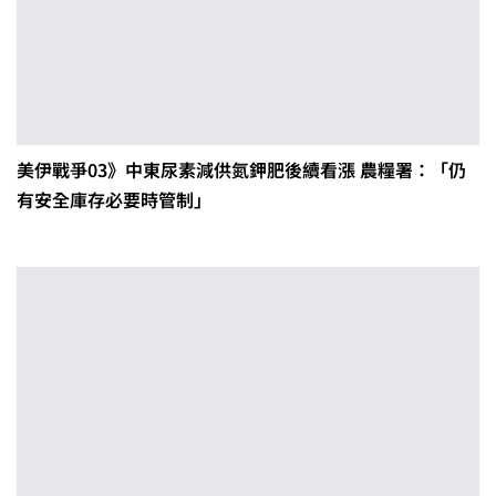
美伊戰爭03》中東尿素減供氮鉀肥後續看漲 農糧署：「仍
有安全庫存必要時管制」