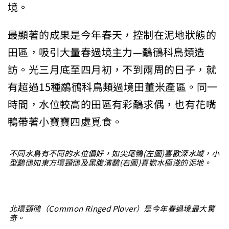
境。
最顯著的成果是今年春天，控制在泥地狀態的
田區，吸引大量春過境主力—鷸鴴科鳥類造
訪。光三月底至四月初，不到兩周的日子，就
有超過15種鷸鴴科鳥類過境田董米產區。同一
時間，水位較高的田區有彩鷸求偶，也有花嘴
鴨帶著小寶寶四處覓食。
不同水鳥有不同的水位偏好，如尖尾鴨(左圖)喜歡深水域，小
型鷸鴴如東方環頸鴴及黑腹濱鷸(右圖)喜歡水極淺的泥地。
北環頸鴴（Common Ringed Plover）是今年春過境最大驚
奇。