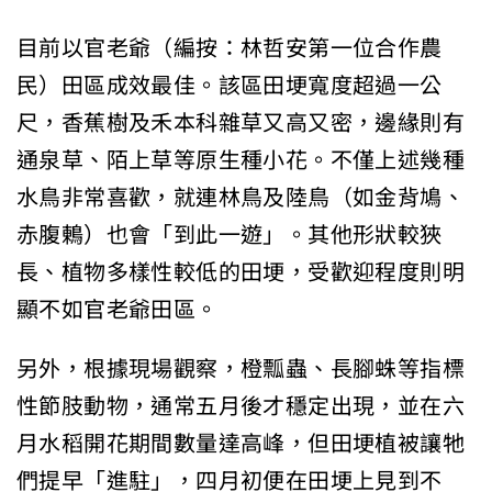
目前以官老爺（編按：林哲安第一位合作農
民）田區成效最佳。該區田埂寬度超過一公
尺，香蕉樹及禾本科雜草又高又密，邊緣則有
通泉草、陌上草等原生種小花。不僅上述幾種
水鳥非常喜歡，就連林鳥及陸鳥（如金背鳩、
赤腹鶇）也會「到此一遊」。其他形狀較狹
長、植物多樣性較低的田埂，受歡迎程度則明
顯不如官老爺田區。
另外，根據現場觀察，橙瓢蟲、長腳蛛等指標
性節肢動物，通常五月後才穩定出現，並在六
月水稻開花期間數量達高峰，但田埂植被讓牠
們提早「進駐」，四月初便在田埂上見到不