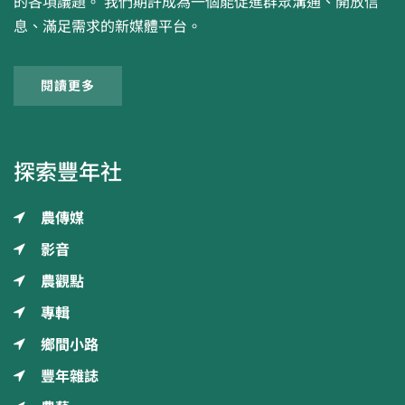
的各項議題。 我們期許成為一個能促進群眾溝通、開放信
息、滿足需求的新媒體平台。
閱讀更多
探索豐年社
農傳媒
影音
農觀點
專輯
鄉間小路
豐年雜誌