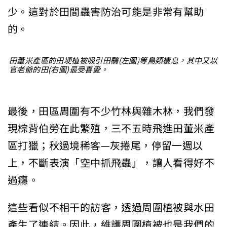
少。這對於田間蟲害防治可能是非常有幫助
的。
田董米產區的田埂植被吸引田鷸(左圖)等鳥類棲息，其中又以
官老爺的田(右圖)最受喜愛。
最後，田區周圍有不少竹林與雜木林，我們發
現棕背伯勞在此繁殖，三不五時飛進田董米產
區打獵；秋過境稀客—灰捲尾，停留一週以
上，不斷表演「空中抓飛蟲」，讓人看得好不
過癮。
這些看似不相干的訪客，透過周圍植被與水田
產生了連結。因此，維護周圍植被也是我們的