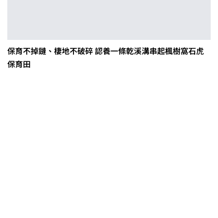
保育不掉鏈、棲地不破碎 認養一條乾溪溝串起楓樹窩石虎
保育田
0608豪雨農損水稻居冠 農糧署協調
溼穀調運2.2萬公噸 公糧收購量能已
恢復