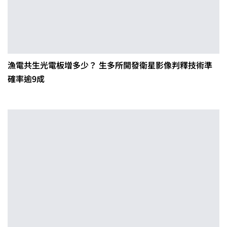
漁電共生光電板增多少？ 生多所開發衛星影像判釋技術準
確率逾9成