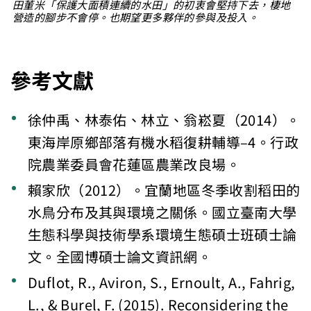
田董米「保護大面積連續的水田」的初衷會堅持下去，棲地
營造的腳步不會停。也期望更多夥伴的參與及投入。
參考文獻
徐仲禹、林泰佑、林立、翁崧夏（2014）。
東海岸原鄉部落有機水稻復耕輔導–4。行政
院農業委員會花蓮區農業改良場。
賴家欣（2012）。宜蘭地區冬季收割稻田的
水鳥分布及其與環境之關係。國立臺南大學
生態科學與技術學系環境生態碩士班碩士論
文。全國博碩士論文資訊網。
Duflot, R., Aviron, S., Ernoult, A., Fahrig,
L., & Burel, F. (2015). Reconsidering the