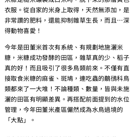
衣服。從自家的米身上取得，天然無添加，是
非常讚的肥料，還能抑制雜草生長，而且…深
得動物喜愛！
今年是田董米首次有系統、有規劃地施灑米
糠，米糠成功發酵的田區，雜草真的少、稻子
真的好！而且吸引了很多鳥類前來。不僅有直
接取食米糠的麻雀、斑鳩，連吃蟲的鷸鴴科鳥
類都來了一大堆！不論種類、數量，皆與未施
灑的田區有明顯差異。再搭配前面提到的水位
管理，今年田董米產區儼然成為水鳥過境的
「大點」。