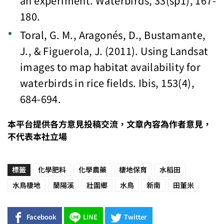
an experiment. Waterbirds, 33(sp1), 167-
180.
Toral, G. M., Aragonés, D., Bustamante,
J., & Figuerola, J. (2011). Using Landsat
images to map habitat availability for
waterbirds in rice fields. Ibis, 153(4),
684-694.
本平台提供各方意見投稿交流，文章內容為作者意見，
不代表本社立場
標籤
化學肥料
化學農藥
棲地保育
水稻田
水鳥棲地
蘭陽溪
壯圍鄉
水鳥
新南
田董米
Facebook
LINE
Twitter