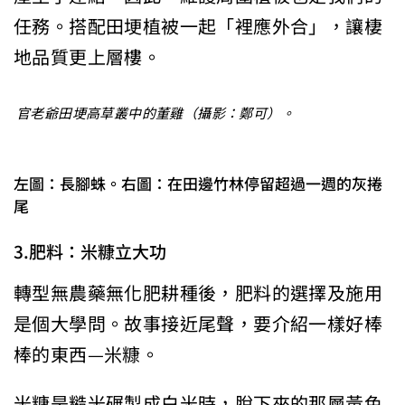
任務。搭配田埂植被一起「裡應外合」，讓棲
地品質更上層樓。
官老爺田埂高草叢中的董雞（攝影：鄭可）。
左圖：長腳蛛。右圖：在田邊竹林停留超過一週的灰捲
尾
3.肥料：米糠立大功
轉型無農藥無化肥耕種後，肥料的選擇及施用
是個大學問。故事接近尾聲，要介紹一樣好棒
棒的東西—米糠。
米糠是糙米碾製成白米時，脫下來的那層黃色