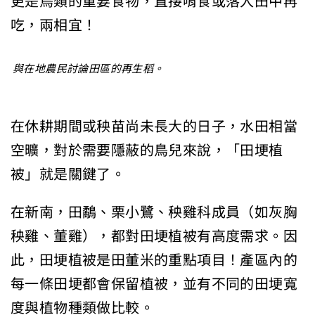
更是鳥類的重要食物，直接啃食或落入田中再
吃，兩相宜！
與在地農民討論田區的再生稻。
在休耕期間或秧苗尚未長大的日子，水田相當
空曠，對於需要隱蔽的鳥兒來說，「田埂植
被」就是關鍵了。
在新南，田鷸、栗小鷺、秧雞科成員（如灰胸
秧雞、董雞），都對田埂植被有高度需求。因
此，田埂植被是田董米的重點項目！產區內的
每一條田埂都會保留植被，並有不同的田埂寬
度與植物種類做比較。