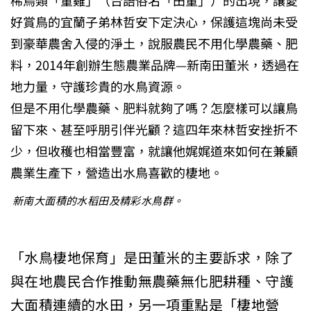
稀鳥類「董雞」（台語俗名「田董」）的出現，讓愛
好賞鳥的宜蘭子弟林哲安下定決心，保護這塊尚未受
到豪華農舍入侵的淨土，說服農民不用化學農藥、肥
料，2014年創辦生態農業品牌—新南田董米，透過在
地力量，守護珍貴的水鳥資源。
但是不用化學農藥、肥料就夠了嗎？怎麼樣可以讓鳥
留下來、甚至呼朋引伴光顧？這四年來林哲安挫折不
少，但收穫也相當豐富，就讓他娓娓道來如何在兼顧
農業生產下，營造出水鳥喜歡的棲地。
新南大面積的水稻田及精彩水鳥群。
「水鳥棲地保育」是田董米的主要訴求，除了
與在地農民合作推動無農藥無化肥耕種、守護
大面積連續的水田，另一項重點是「棲地營