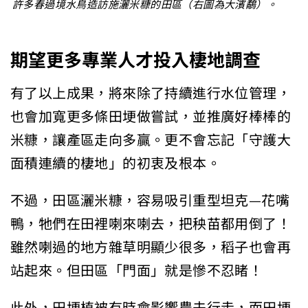
許多春過境水鳥造訪施灑米糠的田區（右圖為大濱鷸）。
期望更多專業人才投入棲地調查
有了以上成果，將來除了持續進行水位管理，
也會加寬更多條田埂做嘗試，並推廣好棒棒的
米糠，讓產區走向多贏。更不會忘記「守護大
面積連續的棲地」的初衷及根本。
不過，田區灑米糠，容易吸引重型坦克—花嘴
鴨，牠們在田裡喇來喇去，把秧苗都用倒了！
雖然喇過的地方雜草明顯少很多，稻子也會再
站起來。但田區「門面」就是慘不忍睹！
此外，田埂植被有時會影響農夫行走，而田埂