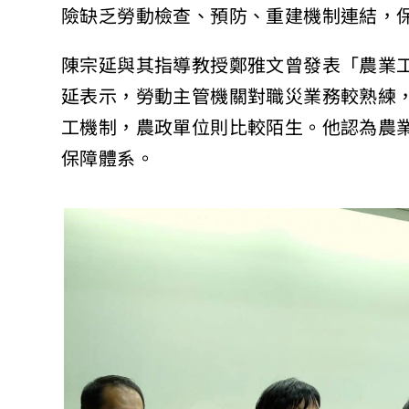
險缺乏勞動檢查、預防、重建機制連結，
陳宗延與其指導教授鄭雅文曾發表「農業
延表示，勞動主管機關對職災業務較熟練
工機制，農政單位則比較陌生。他認為農
保障體系。