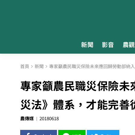
新聞
影音
農觀
首頁
新聞
專家籲農民職災保險未來應回歸勞動部納入
專家籲農民職災保險未
災法》體系，才能完善
農傳媒
20180618