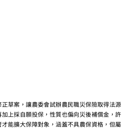
修正草案，讓農委會試辦農民職災保險取得法源
再加上採自願投保，性質也偏向災後補償金，許
管才能擴大保障對象，涵蓋不具農保資格，但屬