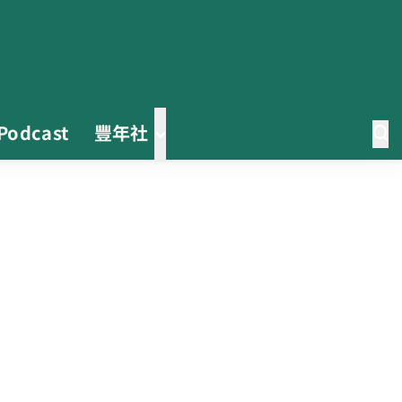
Podcast
豐年社
0608豪雨農損水稻居冠 農糧署協
調溼穀調運2.2萬公噸 公糧收購量
能已恢復
2026臺灣竹博覽會今開幕 六大衛