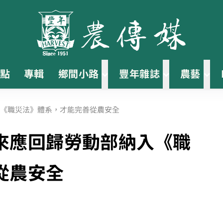
點
專輯
鄉間小路
豐年雜誌
農藝
《職災法》體系，才能完善從農安全
來應回歸勞動部納入《職
從農安全