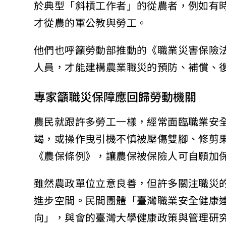
於典型「斜槓工作者」的從農者，例如有
才從農的軍公教與勞工。
他們也呼籲勞動部推動的《職業災害保險
人員，才能建構農業職災的預防、補償、
專家籲職災保障應回歸勞動機關
農民就跟許多勞工一樣，經常面臨職業安
竭，或操作曳引機不慎被壓傷雙腳、修剪
《農保條例》，讓農保被保險人可自願加保
雖然農政單位立意良善，但許多關注職災
進步空間。民間團體「臺灣職業安全健康連
向」，與會的臺灣大學健康政策與管理研