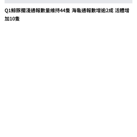
Q1鯨豚擱淺通報數量維持44隻 海龜通報數增逾2成 活體增
加10隻
0608豪雨農損水稻居冠 農糧署協調
溼穀調運2.2萬公噸 公糧收購量能已
恢復
2026臺灣竹博覽會今開幕 六大衛星
展區跨縣市接力展至9月