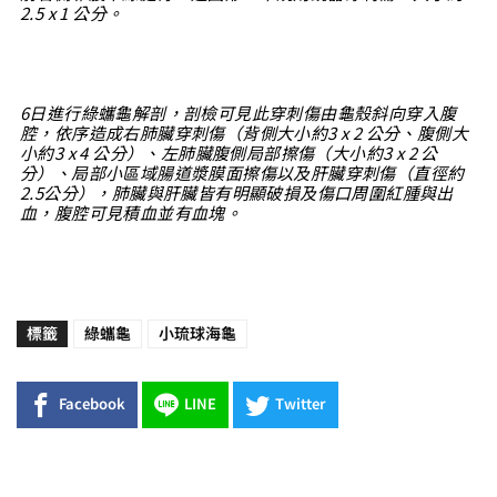
2.5 x 1 公分。
6日進行綠蠵龜解剖，剖檢可見此穿刺傷由龜殼斜向穿入腹
腔，依序造成右肺臟穿刺傷（背側大小約3 x 2 公分、腹側大
小約3 x 4 公分）、左肺臟腹側局部擦傷（大小約3 x 2 公
分）、局部小區域腸道漿膜面擦傷以及肝臟穿刺傷（直徑約
2.5公分），肺臟與肝臟皆有明顯破損及傷口周圍紅腫與出
血，腹腔可見積血並有血塊。
標籤
綠蠵龜
小琉球海龜
Facebook
LINE
Twitter