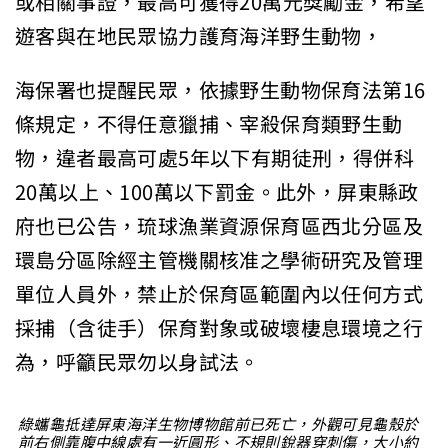
或相關事證，最高可獲得20萬元獎勵金，希望
遊客與在地民眾協力護育海洋野生動物，
海保署也提醒民眾，依據野生動物保育法第16
條規定，不得任意獵捕、宰殺保育類野生動
物，違者最高可處5年以下有期徒刑，得併科
20萬以上、100萬以下罰金。此外，屏東縣政
府也已公告，琉球漁業資源保育區西北分區及
環島分區除經主管機關核准之學術研究及管理
單位人員外，禁止於保育區範圍內以任何方式
採捕（含徒手）保育對象或破壞棲息環境之行
為，呼籲民眾勿以身試法。
綠蠵龜抵達屏東海洋生物博物館前已死亡，外觀可見龜殼於
前右側靠腹中線處有一近圓形、不規則銳器穿刺傷，大小約