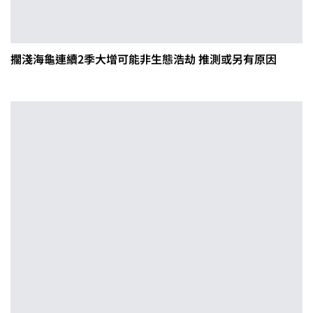
擱淺海龜連續2季大增可能非生態浩劫 推測或另有原因