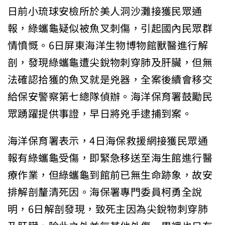
日前小琉球安檢所於美人洞沙灘接獲民眾通
報，綠蠵龜疑似被魚叉刺傷，引起國內民眾群
情憤慨。6日屏東海洋生物博物館獸醫進行解
剖，發現綠蠵龜遭尖銳物刺穿肺及肝臟，但無
法確認拾獲的魚叉就是兇器，全案後續會移交
給保安警察第七總隊偵辦。海洋保育署鼓勵民
眾踴躍提供事證，早日將兇手逮捕到案。
海洋保育署表示，4日海保救援網接獲民眾通
報有綠蠵龜受傷，即緊急移送至海生館進行醫
療作業，但綠蠵龜到館前已無生命跡象，故安
排解剖釐清死因。海保署專門委員柯勇全說
明，6日解剖發現，致死主因為尖銳物刺穿肺