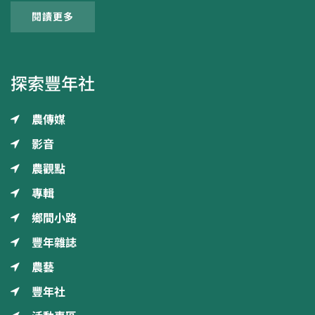
閱讀更多
探索豐年社
農傳媒
影音
農觀點
專輯
鄉間小路
豐年雜誌
農藝
豐年社