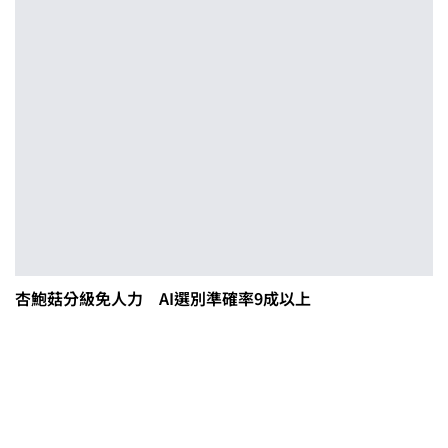
杏鮑菇分級免人力 AI選別準確率9成以上