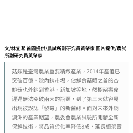
文/林宜潔 首圖提供/農試所副研究員黃肇家 圖片提供/農試
所副研究員黃肇家
菇類是臺灣農業重要精緻產業，2014年產值已
突破百億。除內銷市場，佔鮮食菇類之首的杏
鮑菇也外銷到香港、新加坡等地，然櫥架壽命
遲遲無法突破兩天的瓶頸，到了第三天就容易
出現被誤認「發霉」的新菌絲。面對未來外銷
澳洲的產業期望，農委會農業試驗所開發全新
保鮮技術，將品質劣化率降低8成，延長櫥架壽