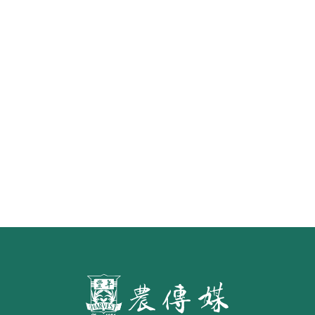
怎樣才算「初榨」橄欖油？ 食藥署
預告橄欖油品名標示草案 預定明年
7月施行
第二屆「臺灣繪果季」國產水果繪
畫比賽開跑 優等得主可獲千元禮券