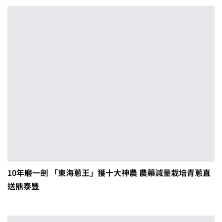
10年磨一劍 「東海蔥王」獲十大神農 農藥減量栽培青蔥直
送鼎泰豐