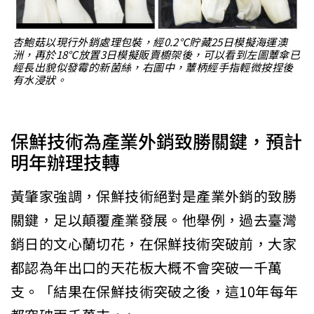
杏鮑菇以現行外銷處理包裝，經0.2℃貯藏25日模擬海運澳
洲，再於18℃放置3日模擬販賣櫥架後，可以看到左圖蕈傘已
經長出貌似發霉的新菌絲，右圖中，蕈柄經手指輕微按捏後
有水浸狀。
保鮮技術為產業外銷致勝關鍵，預計
明年辦理技轉
黃肇家強調，保鮮技術絕對是產業外銷的致勝
關鍵，足以顛覆產業發展。他舉例，過去臺灣
銷日的文心蘭切花，在保鮮技術突破前，大家
都認為年出口的天花板大概不會突破一千萬
支。「結果在保鮮技術突破之後，這10年每年