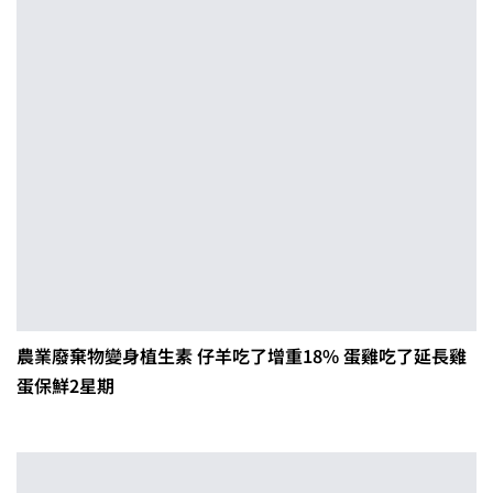
農業廢棄物變身植生素 仔羊吃了增重18% 蛋雞吃了延長雞
蛋保鮮2星期