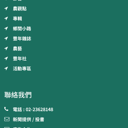
農觀點
專輯
鄉間小路
豐年雜誌
農藝
豐年社
活動專區
聯絡我們
電話 : 02-23628148
新聞提供 / 投書