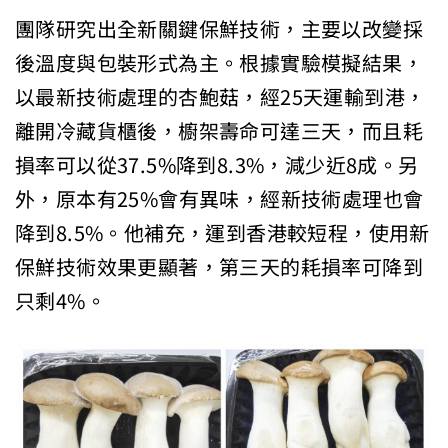
團隊研究出全新關鍵保鮮技術，主要以改變採
後溫度與包裝形式為主。根據實驗模擬結果，
以最新技術處理的杏鮑菇，經25天運輸到港，
離開冷藏貨櫃後，櫥架壽命可達三天，而且耗
損率可以從37.5%降到8.3%，減少近8成。另
外，原本有25%會有異味，經新技術處理也會
降到8.5%。他補充，運到香港較短程，使用新
保鮮技術效果更顯著，第三天的耗損率可降到
只剩4%。