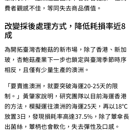
費者觀感不佳，等同失去商品價值。
改變採後處理方式，降低耗損率近8
成
為開拓臺灣杏鮑菇的新市場，除了香港、新加
玻，杏鮑菇產業下一步也鎖定與臺灣季節時序
相反，且僅有少量生產的澳洲。
「要賣進澳洲，就要突破海運20-25天的限
制。」黃肇家說明，研究團隊以目前海運香港
的方法，模擬運往澳洲的海運25天，再以18℃
放置3日，發現損耗率高達37.5%，除了蕈傘長
出菌絲，蕈柄也會軟化，失去彈性及口感。