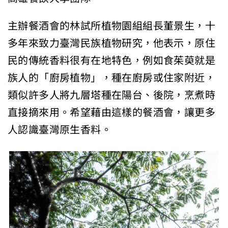
主辦餐酒會的林試所植物園組組長董景生，十
多年來致力臺灣民族植物研究，他表示，原住
民的傳統香料很有在地特色，例如食茱萸就是
族人的「廚房植物」，種在廚房或住家附近，
類似許多人將九層塔種在陽台、後院，烹煮時
直接摘來用。希望藉由這樣的餐酒會，讓更多
人認識臺灣原生香料。