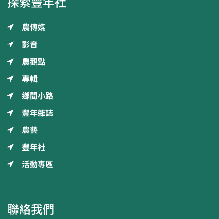
探索豐年社
農傳媒
影音
農觀點
專輯
鄉間小路
豐年雜誌
農藝
豐年社
活動專區
聯絡我們