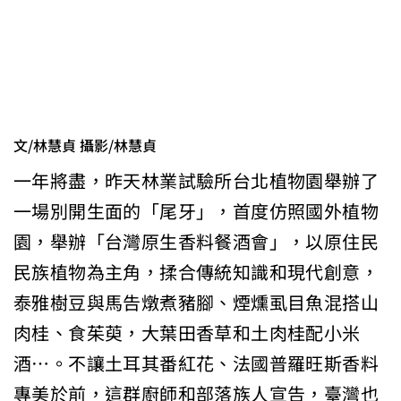
文/林慧貞 攝影/林慧貞
一年將盡，昨天林業試驗所台北植物園舉辦了
一場別開生面的「尾牙」，首度仿照國外植物
園，舉辦「台灣原生香料餐酒會」，以原住民
民族植物為主角，揉合傳統知識和現代創意，
泰雅樹豆與馬告燉煮豬腳、煙燻虱目魚混搭山
肉桂、食茱萸，大葉田香草和土肉桂配小米
酒…。不讓土耳其番紅花、法國普羅旺斯香料
專美於前，這群廚師和部落族人宣告，臺灣也