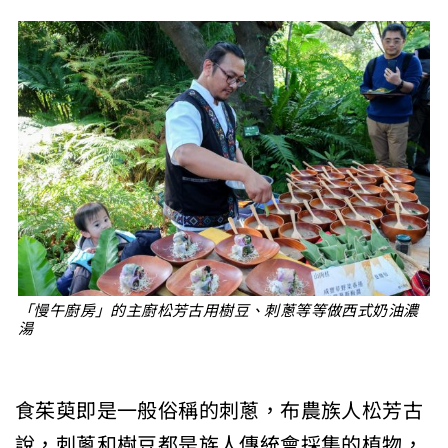
「慢午廚房」的主廚松芳古用樹豆、刺蔥等等做西式奶油濃
湯
食茱萸即是一般俗稱的刺蔥，布農族人松芳古
說，刺蔥和樹豆都是族人傳統會採集的植物，