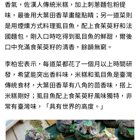
香氣，佐漢人傳統米糕，加上刺蔥麵包粉提
味，最後用大葉田香草畫龍點睛；另一道菜則
是用煙燻方式料理虱目魚，配上食茱萸籽和法
國麵包，剛入口時吃得到虱目魚的鮮甜，爾後
口中充滿食茱萸籽的清香，餘韻無窮。
李柏宏表示，每道菜都花了一個月以上時間研
發，希望能突出香料味，米糕和虱目魚是臺灣
傳統食材，大葉田香草有八角的茴香味，搭上
米糕剛好；虱目魚配上食茱萸籽風味獨特，非
常有臺灣味，「具有世界的高度。」