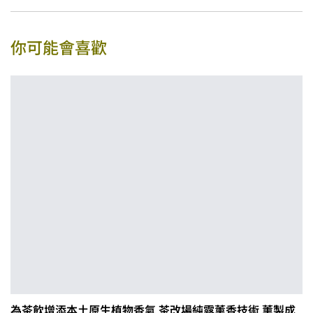
你可能會喜歡
為茶飲增添本土原生植物香氣 茶改場純露薰香技術 薰製成