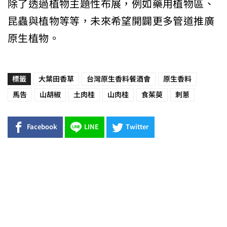
除了透過植物主題性布展，例如藥用植物區、
昆蟲與植物等等，未來希望開闢更多管道推廣
原生植物。
標籤
大葉田香草
台灣原生香料餐酒會
原生香料
馬告
山胡椒
土肉桂
山肉桂
食茱萸
刺蔥
Facebook
LINE
Twitter