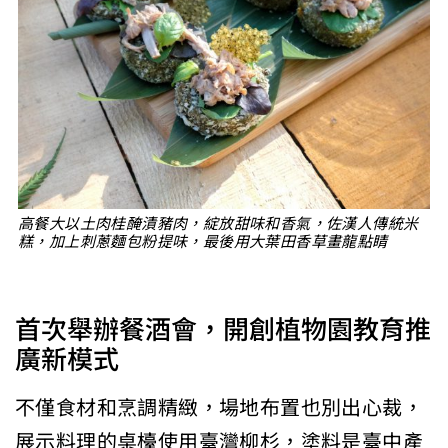
高餐大以土肉桂醃漬豬肉，綻放甜味和香氣，佐漢人傳統米
糕，加上刺蔥麵包粉提味，最後用大葉田香草畫龍點睛
首次舉辦餐酒會，開創植物園教育推
廣新模式
不僅食材和烹調精緻，場地布置也別出心裁，
展示料理的桌檯使用臺灣柳杉，塗料是臺中產