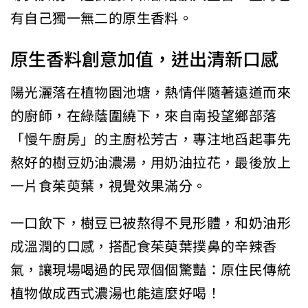
有自己獨一無二的原生香料。
原生香料創意加值，迸出清新口感
陽光灑落在植物園池塘，熱情伴隨著遠道而來
的廚師，在綠蔭圍繞下，來自南投望鄉部落
「慢午廚房」的主廚松芳古，專注地舀起事先
熬好的樹豆奶油濃湯，用奶油拉花，最後放上
一片食茱萸葉，視覺效果滿分。
一口飲下，樹豆已被熬得不見形體，和奶油形
成溫潤的口感，搭配食茱萸葉撲鼻的辛辣香
氣，讓現場喝過的民眾個個驚豔：原住民傳統
植物做成西式濃湯也能這麼好喝！