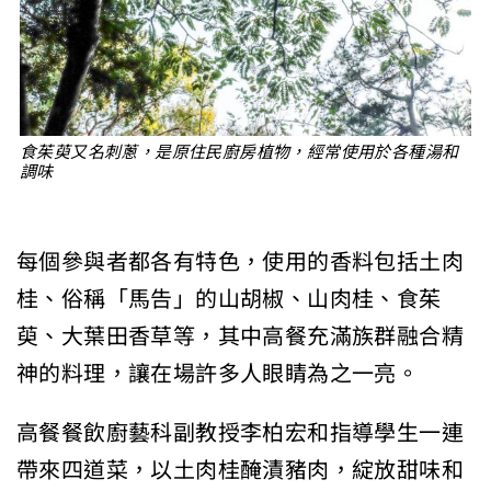
食茱萸又名刺蔥，是原住民廚房植物，經常使用於各種湯和
調味
每個參與者都各有特色，使用的香料包括土肉
桂、俗稱「馬告」的山胡椒、山肉桂、食茱
萸、大葉田香草等，其中高餐充滿族群融合精
神的料理，讓在場許多人眼睛為之一亮。
高餐餐飲廚藝科副教授李柏宏和指導學生一連
帶來四道菜，以土肉桂醃漬豬肉，綻放甜味和