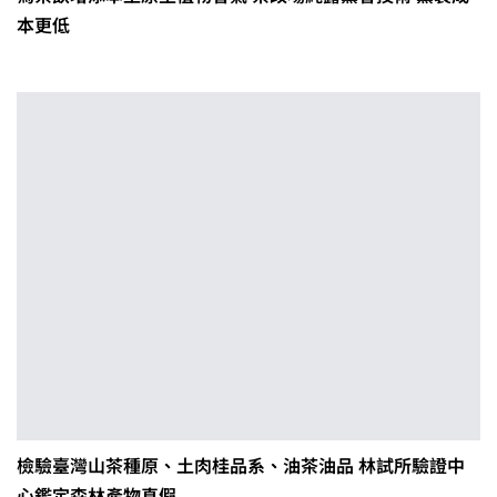
本更低
檢驗臺灣山茶種原、土肉桂品系、油茶油品 林試所驗證中
心鑑定森林產物真假