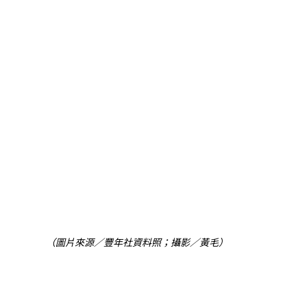
（圖片來源／豐年社資料照；攝影／黃毛）