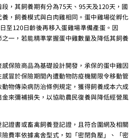
，其飼養期有分為75天、95天及120天，國
代養，飼養模式與白肉雞相同。蛋中雞場從孵化
5日至120日齡後再移入蛋雞場準備產蛋。因
節之一，若能精準掌握蛋中雞數量及降低其飼養
。
流感保險商品為基礎設計開發，承保的蛋中雞因
性感冒於保險期間內遭動物防疫機關限令移動管
依動物傳染病防治條例規定，獲得飼養成本六成
賠金來彌補損失，以協助農民復養與降低經營風
登記證書或畜禽飼養登記證，且符合圍網及相關
保險費率依據禽舍型式，如「密閉負壓」、「密