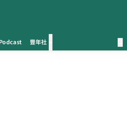
Podcast
豐年社
0608豪雨農損水稻居冠 農糧署協
調溼穀調運2.2萬公噸 公糧收購量
能已恢復
2026臺灣竹博覽會今開幕 六大衛