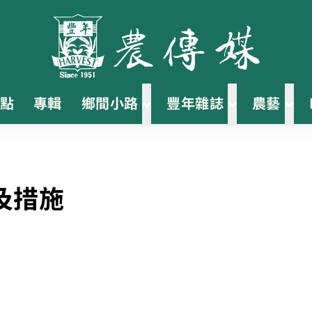
點
專輯
鄉間小路
豐年雜誌
農藝
及措施