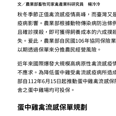
文／農業部畜牧司家禽產業科研究員 楊泠泠
秋冬季節正值禽流感疫情高峰，而臺灣又
疫病影響。農業部根據動物傳染病防治條
且確診撲殺，即可獲得飼養成本的六成撲
失。爰此，農業部自民國106年協同保險
以期透過保單來分擔農民經營風險。
近年來國際爆發大規模高病原性禽流感疫
不應求。為降低蛋中雞受禽流感疫病所造
部自112年6月15日起推動蛋中雞禽流感
舍之蛋中雞場均可投保。
蛋中雞禽流感保單規劃