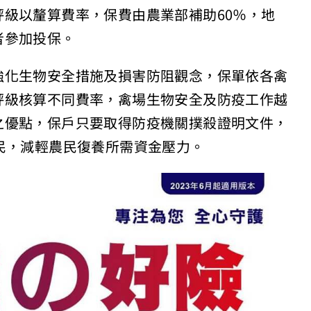
級以釐算費率，保費由農業部補助60％，地
者參加投保。
強化生物安全措施及損害防阻觀念，保單依各禽
評級核算不同費率，禽場生物安全及防疫工作越
之優點，保戶只要取得防疫機關撲殺證明文件，
民，減輕農民復養所需資金壓力。