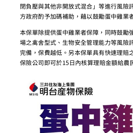
閉負壓與其他非開放式混合」等進行風險評
方政府酌予加碼補助，藉以鼓勵蛋中雞業
本保單除提供蛋中雞業者保障，同時鼓勵
場之禽舍型式、生物安全管理能力等風險
完備，保費越低。另本保單具有快速理賠
保險公司即可於15日內核算理賠金額給農