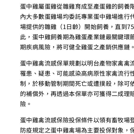
蛋中雞屬蛋雞從雛雞育成至產蛋雞的飼養階段
內大多數蛋雞場均委託專業蛋中雞場進行
場提供的雛雞（1日齡）開始飼養，直到7
此，蛋中雞飼養期為雞蛋產業鏈最關鍵環
期疾病風險，將可健全雞蛋之產銷供應鏈
蛋中雞禽流感保單規劃以明台產物家禽禽
罹患、疑患、可能感染高病原性家禽流行
制，於移動管制期間死亡或遭撲殺，除可
的補償外，再透過本保單亦可獲得二成理
險。
蛋中雞禽流感保險投保條件以領有畜牧場
防疫規定之蛋中雞禽場為主要投保對象，