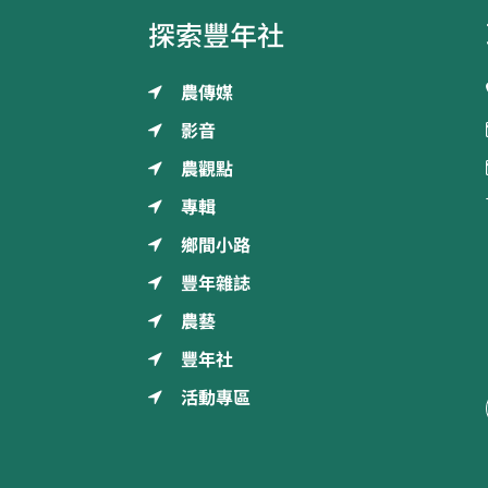
探索豐年社
農傳媒
影音
農觀點
專輯
鄉間小路
豐年雜誌
農藝
豐年社
活動專區