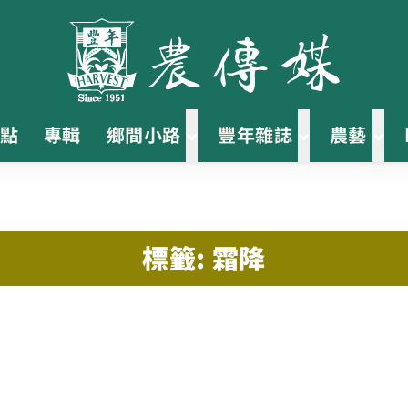
點
專輯
鄉間小路
豐年雜誌
農藝
標籤: 霜降