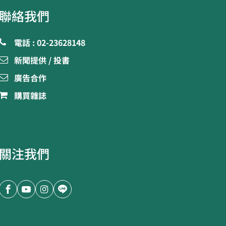
聯絡我們
電話 : 02-23628148
新聞提供 / 投書
廣告合作
購買雜誌
關注我們