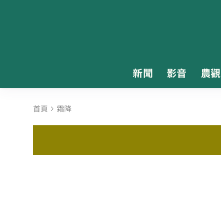
新聞
影音
農觀
首頁
霜降