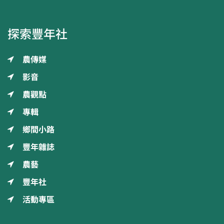
探索豐年社
農傳媒
影音
農觀點
專輯
鄉間小路
豐年雜誌
農藝
豐年社
活動專區