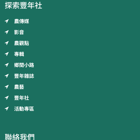
探索豐年社
農傳媒
影音
農觀點
專輯
鄉間小路
豐年雜誌
農藝
豐年社
活動專區
聯絡我們