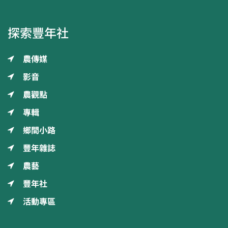
探索豐年社
農傳媒
影音
農觀點
專輯
鄉間小路
豐年雜誌
農藝
豐年社
活動專區