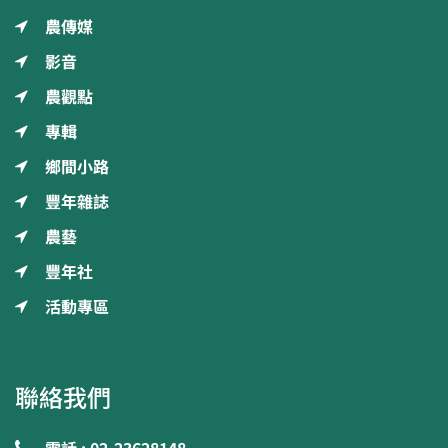
農傳媒
影音
農觀點
專輯
鄉間小路
豐年雜誌
農藝
豐年社
活動專區
聯絡我們