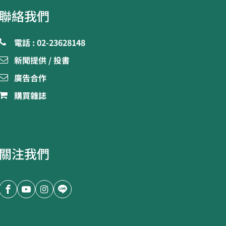
聯絡我們
電話 : 02-23628148
新聞提供 / 投書
廣告合作
購買雜誌
關注我們