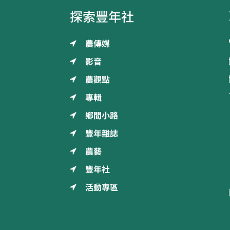
探索豐年社
農傳媒
影音
農觀點
專輯
鄉間小路
豐年雜誌
農藝
豐年社
活動專區