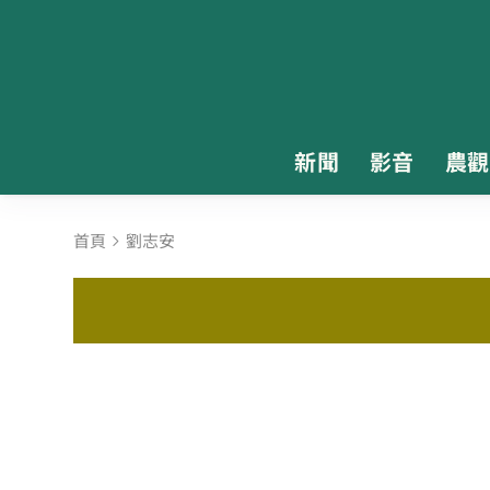
新聞
影音
農觀
首頁
劉志安