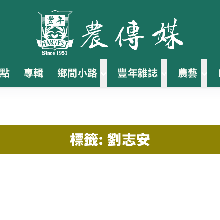
點
專輯
鄉間小路
豐年雜誌
農藝
標籤: 劉志安