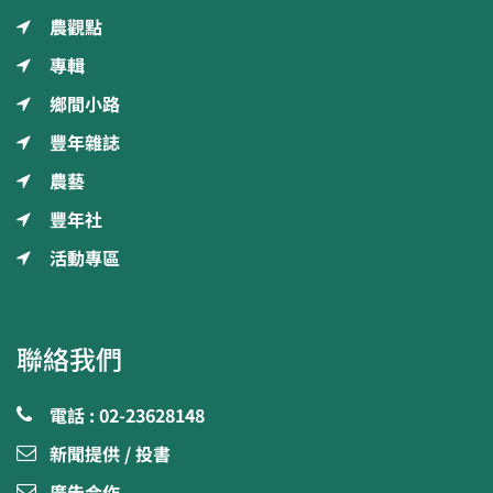
農觀點
專輯
鄉間小路
豐年雜誌
農藝
豐年社
活動專區
聯絡我們
電話 : 02-23628148
新聞提供 / 投書