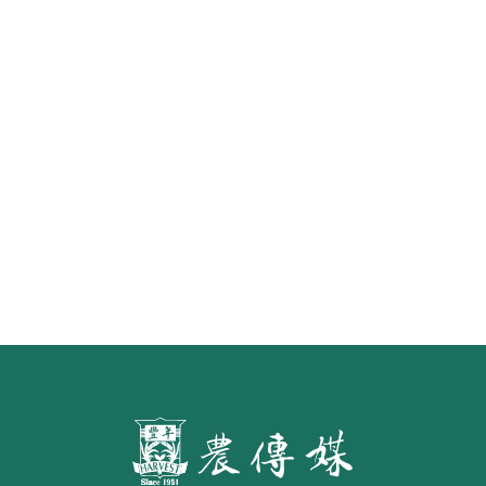
怎樣才算「初榨」橄欖油？ 食藥署
預告橄欖油品名標示草案 預定明年
7月施行
第二屆「臺灣繪果季」國產水果繪
畫比賽開跑 優等得主可獲千元禮券