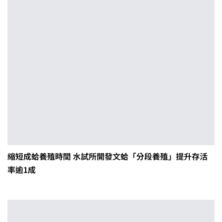
縮短成蛤養殖時間 水試所開發文蛤「分段養殖」提升存活
率逾1成