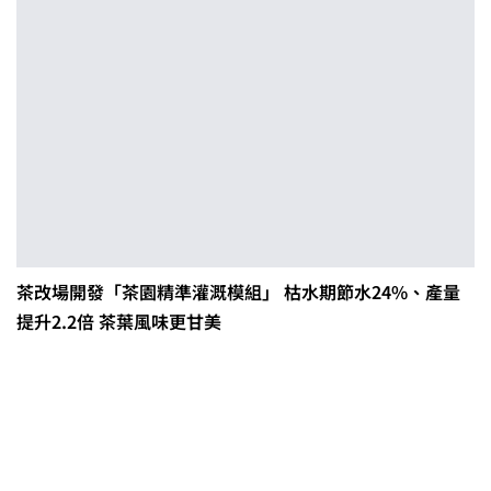
茶改場開發「茶園精準灌溉模組」 枯水期節水24%、產量
提升2.2倍 茶葉風味更甘美