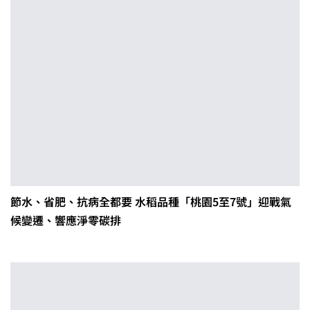
節水、省肥、抗病全都要 水稻品種「桃園5至7號」迎戰氣
候變遷、響應淨零碳排