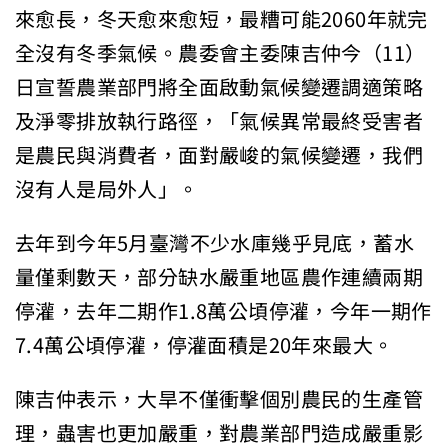
來愈長，冬天愈來愈短，最糟可能2060年就完
全沒有冬季氣候。農委會主委陳吉仲今（11）
日宣誓農業部門將全面啟動氣候變遷調適策略
及淨零排放執行路徑，「氣候異常最終受害者
是農民與消費者，面對嚴峻的氣候變遷，我們
沒有人是局外人」。
去年到今年5月臺灣不少水庫幾乎見底，蓄水
量僅剩數天，部分缺水嚴重地區農作連續兩期
停灌，去年二期作1.8萬公頃停灌，今年一期作
7.4萬公頃停灌，停灌面積是20年來最大。
陳吉仲表示，大旱不僅衝擊個別農民的生產管
理，蟲害也更加嚴重，對農業部門造成嚴重影