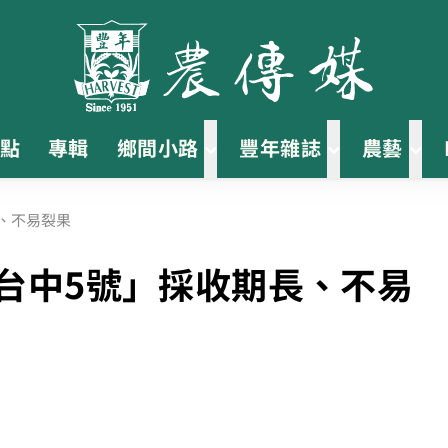
點
專輯
鄉間小路
豐年雜誌
農藝
、不易裂果
台中5號」採收期長、不易