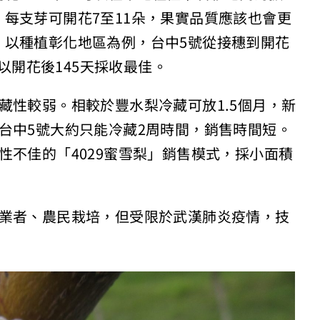
每支芽可開花7至11朵，果實品質應該也會更
。以種植彰化地區為例，台中5號從接穗到開花
，以開花後145天採收最佳。
藏性較弱。相較於豐水梨冷藏可放1.5個月，新
台中5號大約只能冷藏2周時間，銷售時間短。
性不佳的「4029蜜雪梨」銷售模式，採小面積
苗業者、農民栽培，但受限於武漢肺炎疫情，技