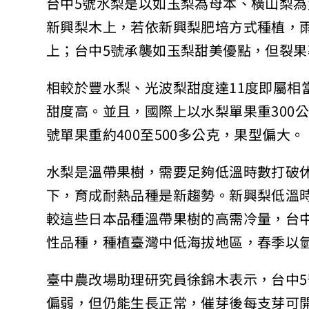
台中5號水梨是以如玉梨為母本、橫山梨
新興梨木上，若依新興梨肥培方式種植，
上；台中5號承襲如玉梨甜美優點，但裂
相較於豐水梨、光波梨甜度達11度即屬相當
甜度高。並且，國際上以水梨單果重300公
號單果重約400至500多公克，果型偏大。
水梨是溫帶果樹，需要足夠低溫時數打破
下，育成耐熱品種是新趨勢。新興梨低溫時數
較這些日本品種溫帶果樹的高需冷量，台中5
性品種，種植臺灣中低海拔地區，春季以
臺中農改場助理研究員徐錦木表示，台中5
偏弱，但仍能生長正常，催芽後每支芽可開