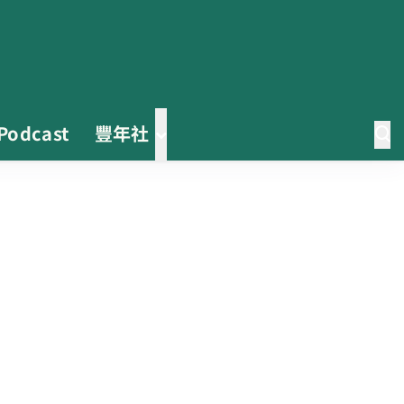
Podcast
豐年社
第二屆「臺灣繪果季」國產水果繪
畫比賽開跑 優等得主可獲千元禮
券
茶改場輔導低碳生產、碳足跡揭露