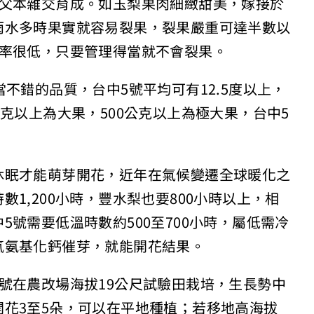
為父本雜交育成。如玉梨果肉細緻甜美，嫁接於
雨水多時果實就容易裂果，裂果嚴重可達半數以
果率很低，只要管理得當就不會裂果。
不錯的品質，台中5號平均可有12.5度以上，
克以上為大果，500公克以上為極大果，台中5
休眠才能萌芽開花，近年在氣候變遷全球暖化之
1,200小時，豐水梨也要800小時以上，相
號需要低溫時數約500至700小時，屬低需冷
氫氨基化鈣催芽，就能開花結果。
號在農改場海拔19公尺試驗田栽培，生長勢中
花3至5朵，可以在平地種植；若移地高海拔