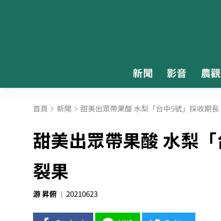
新聞
影音
農觀
首頁
新聞
甜美出眾帶果酸 水梨「台中5號」採收期長
甜美出眾帶果酸 水梨「
裂果
游 昇俯
20210623