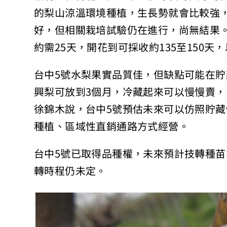
的梨山涼溫環境種植，生長勢就會比較強，
好，但相關栽培試驗仍在進行，尚無結果
約需25天，開花到可採收約135至150天
台中5號水梨果實品質佳，但缺點可能在貯
興梨可放到3個月，冷藏起來可以慢慢賣，
徐錦木說，台中5號預估未來可以仿照貯藏
種植、區域性直銷通路方式經營。
台中5號已取得品種權，未來預計技轉種
轉時程仍未定。