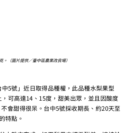
多公克。（圖片提供／臺中區農業改良場）
台中5號」近日取得品種權，此品種水梨果型
上，可高達14、15度，甜美出眾，並且因酸度
，不會甜得很呆。台中5號採收期長、約20天至
的特點。