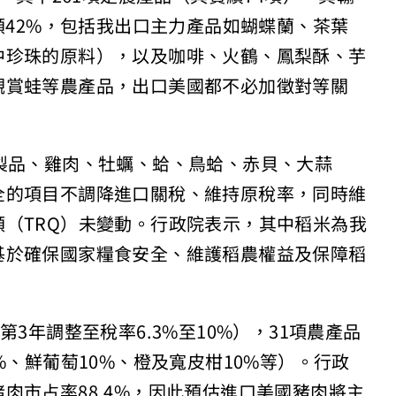
額42%，包括我出口主力產品如蝴蝶蘭、茶葉
中珍珠的原料），以及咖啡、火鶴、鳳梨酥、芋
觀賞蛙等農產品，出口美國都不必加徵對等關
製品、雞肉、牡蠣、蛤、鳥蛤、赤貝、大蒜
全的項目不調降進口關稅、維持原稅率，同時維
（TRQ）未變動。行政院表示，其中稻米為我
基於確保國家糧食安全、維護稻農權益及保障稻
。
3年調整至稅率6.3%至10%），31項農產品
%、鮮葡萄10%、橙及寬皮柑10%等）。行政
肉市占率88.4%，因此預估進口美國豬肉將主