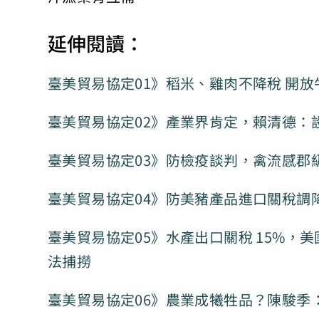
延伸閱讀：
臺美貿易協定01》稻米、雞肉不降稅 開
臺美貿易協定02》產業界肯定，賴清德：
臺美貿易協定03》防檢疫談判，禽流感郡
臺美貿易協定04》防美豬產品進口關稅調
臺美貿易協定05》水產出口關稅 15%
法捕撈
臺美貿易協定06》農業成犧牲品？陳駿季