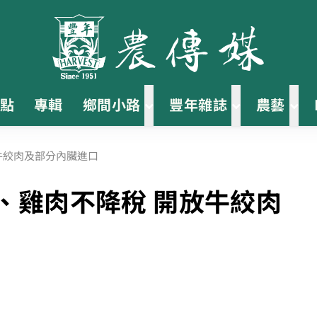
點
專輯
鄉間小路
豐年雜誌
農藝
牛絞肉及部分內臟進口
、雞肉不降稅 開放牛絞肉