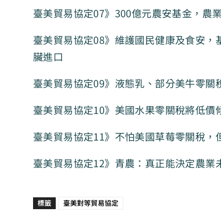
臺美貿易協定07》300億元農安基金，農
臺美貿易協定08》維護國民健康及食安，
臟進口
臺美貿易協定09》液態乳、部分美牛零關
臺美貿易協定10》美國水果零關稅將低價
臺美貿易協定11》不怕美國草莓零關稅，
臺美貿易協定12》青農：真正能決定農業
標籤
臺美對等貿易協定