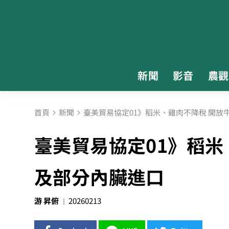
新聞
影音
農觀
首頁
新聞
臺美貿易協定01》稻米、雞肉不降稅 開放
臺美貿易協定01》稻米
及部分內臟進口
游 昇俯
20260213