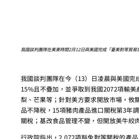
我國談判團隊在美東時間2月12日與美國完成「臺美對等貿易
我國談判團隊在今（13）日凌晨與美國完
15%且不疊加，並爭取到我國2072項輸
梨、芒果等；針對美方要求開放市場，攸關
品不降稅，15項豬肉產品進口關稅第3年
關稅；基改食品管理不變，但開放美牛絞
行政院指出，2,072項豁免對等關稅的產