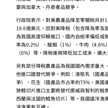
要與加拿大、丹麥產品競爭。
行政院表示，對美農產品降至零關稅共計1,
19.6億美元。因對美降稅（包含降為零及
為我國高度仰賴進口、國內自給率偏低或
率為0.2%）、龍蝦（1%）、牛肉（4.6
（0%）等，降稅後將降低加工成本，擴大
另有部分降稅農產品為我國國內需求量大
他進口國替代競爭，例如：液態乳（國產品
爭）、花生（國產品市占率約75%，美國
狹鱈切片進口主要將替代挪威與智利的鮭
西蘭與法國的鱈魚切片）等。我國遠洋漁
洋漁業有互補。