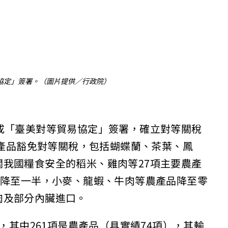
協定」簽署。（圖片提供／行政院）
成「臺美對等貿易協定」簽署，確立對等關稅
美產品豁免對等關稅，包括蝴蝶蘭、茶葉、鳳
我國糧食安全的稻米、雞肉等27項主要農產
調降至一半，小麥、龍蝦、牛肉等農產品降至零
肉及部分內臟進口。
品，其中261項是農產品（具實績74項），其輸