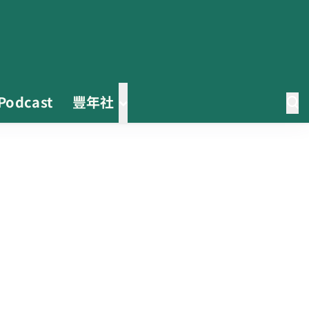
Podcast
豐年社
茶改場輔導低碳生產、碳足跡揭露
「茶毅思」、「日月老茶廠」產品
取得碳標籤
不實謠言致花生跌價 卓榮泰裁示