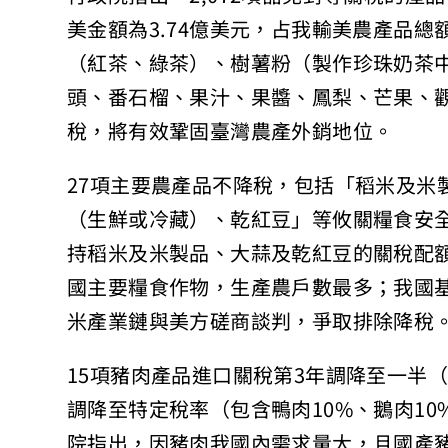
美金額為3.74億美元，占我輸美農產品總
（紅茶、綠茶）、樹薯粉（製作珍珠奶茶
頭、番石榴、果汁、果醬、鳳梨、芒果、
稅，將有效鞏固臺灣農產外銷地位。
27項主要農產品不降稅，包括「稻米及米
（生鮮或冷藏）、乾紅豆」等攸關糧食安
持稻米及米製品、大蒜及乾紅豆的關稅配額
國主要糧食作物，生產農戶數最多；我國
米產業鏈與美方磋商談判，爭取排除降稅
15項豬肉產品進口關稅第3年調降至一半（第
調降至特定稅率（包含鴨肉10%、鵝肉10
院指出，因豬肉我國內需求量大，且國產豬