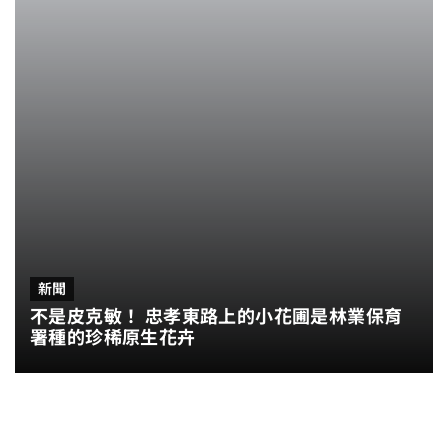
新聞
不是皮克敏！ 忠孝東路上的小花圃是林業保育
署種的珍稀原生花卉