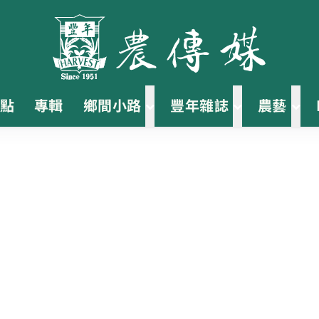
點
專輯
鄉間小路
豐年雜誌
農藝