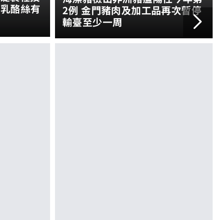
灣乳酪絲有
2例 金門豬肉及加工品再次暫停
輸臺至少一周