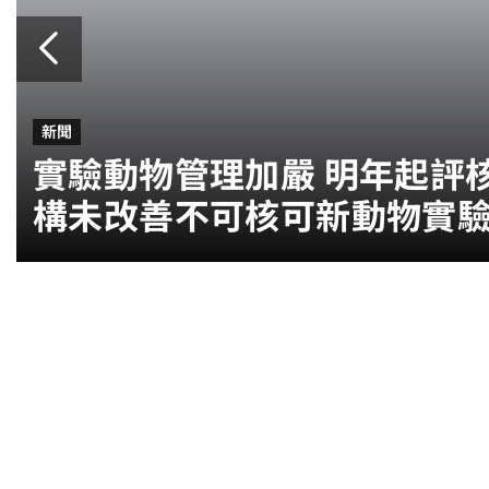
新聞
實驗動物管理加嚴 明年起評
構未改善不可核可新動物實