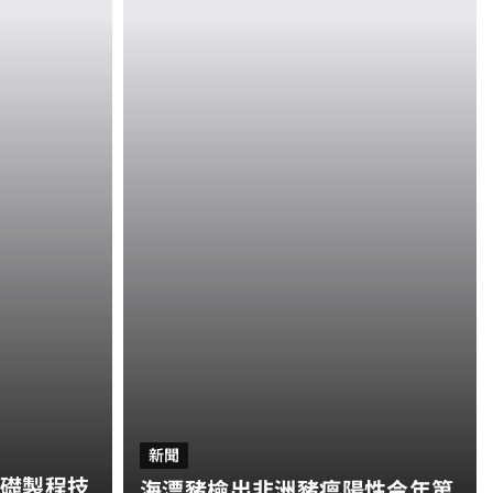
新聞
礎製程技
海漂豬檢出非洲豬瘟陽性今年第