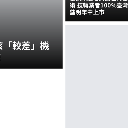
術 技轉業者100%臺
望明年中上市
核「較差」機
驗