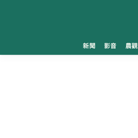
新聞
影音
農觀