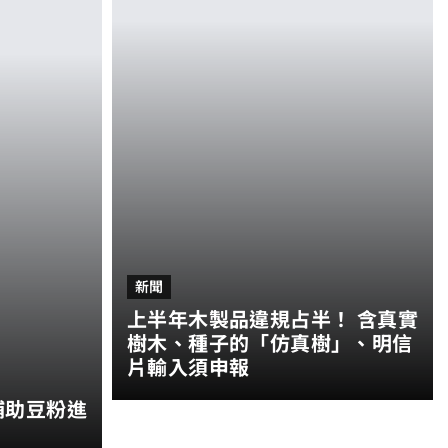
新聞
上半年木製品違規占半！ 含真實
樹木、種子的「仿真樹」、明信
片輸入須申報
補助豆粉進