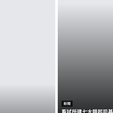
新聞
畜試所建七大類起司基