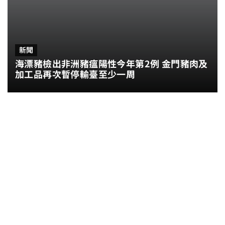
新聞
海漂豬檢出非洲豬瘟陽性今年第2例 金門豬肉及
加工品再次暫停輸臺至少一周