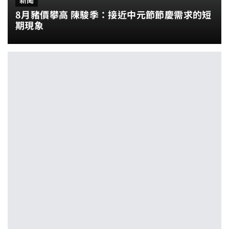
新聞
8月豬價攀高 陳駿季：接近中元節節慶需求的短
期現象