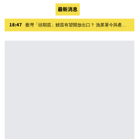
最新消息
18:47
臺灣「頭期苗」鰻苗有望開放出口？ 漁業署今與產業鏈座談 盼養殖、貿易透明化