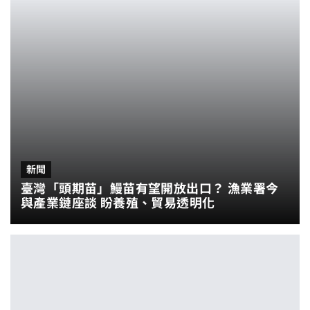
新聞
臺灣「頭期苗」鰻苗有望開放出口？ 漁業署今
與產業鏈座談 盼養殖、貿易透明化